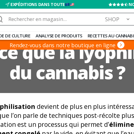
EXPÉDITIONS DANS TOUTE
NO
chercher :
DE DE CULTURE
ANALYSE DE PRODUITS
RECETTES AU CANNABI
ce que la lyophi
Rendez-vous dans notre boutique en ligne
du cannabis ?
ophilisation
devient de plus en plus intéress
ue l’on parle de techniques post-récolte plus
isation est un processus qui permet d’
élimine
ment congelé
par le vide, en évitant que l’ea