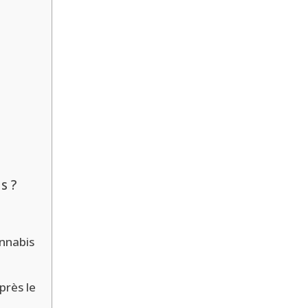
s ?
annabis
près le