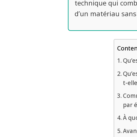
technique qui combi
d’un matériau sans 
Conte
Qu’es
Qu’es
t-ell
Comm
par 
À quo
Avan