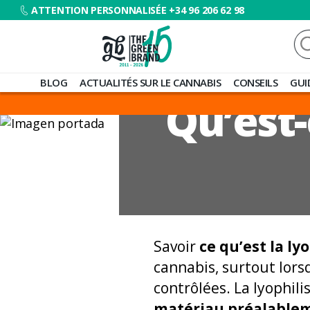
ATTENTION PERSONNALISÉE +34 96 206 62 98
Re
Blog
BLOG
ACTUALITÉS SUR LE CANNABIS
CONSEILS
GUI
de
Qu’est-
Grow
Barato
Savoir
ce qu’est la ly
cannabis, surtout lorsq
contrôlées. La lyophil
matériau préalable