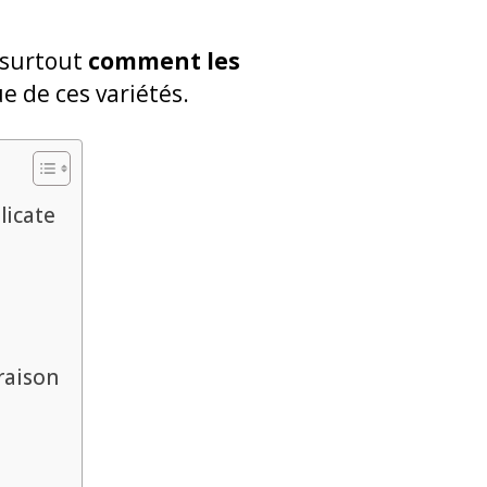
 surtout
comment les
e de ces variétés.
licate
raison