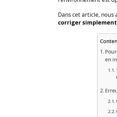
Dans cet article, nous
corriger simplement
Conte
Pourq
en in
Erre