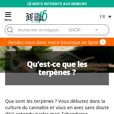
VENTE INTERDITE AUX MINEURS
Menu
Blog
Rechercher :
de
Grow
Barato
Rendez-vous dans notre boutique en ligne
Qu’est-ce que les
terpènes ?
Que sont les terpènes ? Vous débutez dans la
culture du cannabis et vous en avez sans doute
déjà entendu parler mais l’abondance