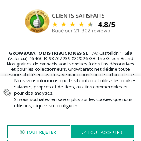
GROWBARATO DISTRIBUCIONES SL
- Av. Castellón 1, Silla
(Valencia) 46460 B-98767239 © 2026 GB The Green Brand
Nos graines de cannabis sont vendues à des fins décoratives
et pour les collectionneurs. Growbarato.net décline toute
responsabilité en cas d’usage inapproprié ou de culture de ces
graines.
Nous vous informons que le site internet utilise les cookies
suivants, propres et de tiers, aux fins commerciales et
pour des analyses.
Si vous souhaitez en savoir plus sur les cookies que nous
utilisons, cliquez sur configurer.
PAIEMENT SÉCURISÉ
NAVIGUEZ SUR NOTRE SITE
X
TOUT ACCEPTER
PENDANT 5 MINUTES ET UNE
REMISE
VOUS SERA PROPOSÉE