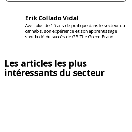
Erik Collado Vidal
Avec plus de 15 ans de pratique dans le secteur du
cannabis, son expérience et son apprentissage
sont la clé du succès de GB The Green Brand.
Les articles les plus
intéressants du secteur
À quoi sert un humidificateur d’air dans la
culture du cannabis ?
Le contrôle de l'humidité est l'un des points les plus
importants dans...