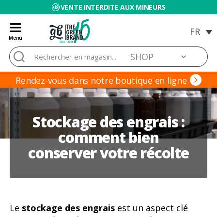
VENTE INTERDITE AUX MINEURS
Menu
Blog
Rechercher :
de
Grow
Barato
Rendez-vous dans notre boutique en ligne
Stockage des engrais :
comment bien
conserver votre récolte
Le
stockage des engrais
est un aspect clé