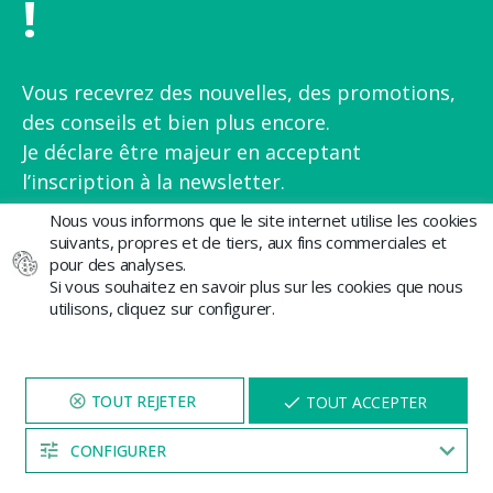
!
Vous recevrez des nouvelles, des promotions,
des conseils et bien plus encore.
Je déclare être majeur en acceptant
l’inscription à la newsletter.
Nous vous informons que le site internet utilise les cookies
E-mail
suivants, propres et de tiers, aux fins commerciales et
pour des analyses.
Si vous souhaitez en savoir plus sur les cookies que nous
utilisons, cliquez sur configurer.
NAVIGUEZ SUR NOTRE SITE
X
TOUT ACCEPTER
J'accepte la politique de confidentialité et je reçois
PENDANT 5 MINUTES ET UNE
des communications commerciales de GB The Green
REMISE
VOUS SERA PROPOSÉE
CONFIGURER
Brand
04:53