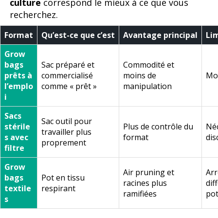
culture
correspond le mieux à ce que vous
recherchez.
Format
Qu’est-ce que c’est
Avantage principal
Li
Grow
bags
Sac préparé et
Commodité et
prêts à
commercialisé
moins de
Moi
l’emplo
comme « prêt »
manipulation
i
Sacs
Sac outil pour
stérile
Plus de contrôle du
Néc
travailler plus
s avec
format
di
proprement
filtre
Grow
Air pruning et
Arr
bags
Pot en tissu
racines plus
dif
textile
respirant
ramifiées
pot
s