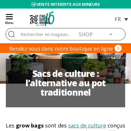
ATTENTION PERSONNALISÉE +34 96 206 62 98
Menu
Blog
Rechercher :
de
Grow
Barato
Rendez-vous dans notre boutique en ligne
Sacs de culture :
l’alternative au pot
traditionnel
Les
grow bags
sont des
sacs de culture
conçus