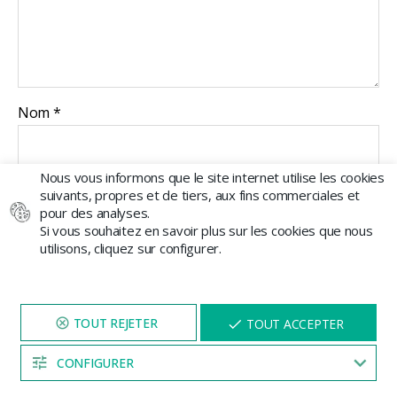
Nom
*
Nous vous informons que le site internet utilise les cookies
E-mail
suivants, propres et de tiers, aux fins commerciales et
*
pour des analyses.
Si vous souhaitez en savoir plus sur les cookies que nous
utilisons, cliquez sur configurer.
NAVIGUEZ SUR NOTRE SITE
X
TOUT ACCEPTER
PENDANT 5 MINUTES ET UNE
REMISE
VOUS SERA PROPOSÉE
CONFIGURER
Inscrivez-vous à
04:51