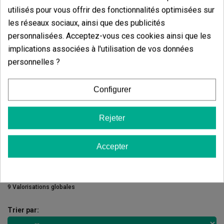
utilisés pour vous offrir des fonctionnalités optimisées sur
Ajouter au panier
Ajouter
les réseaux sociaux, ainsi que des publicités
personnalisées. Acceptez-vous ces cookies ainsi que les
Avis des clients
implications associées à l'utilisation de vos données
personnelles ?
5 étoiles
100.00%
4 étoiles
0.00%
Configurer
3 étoiles
0.00%
2 étoiles
0.00%
Rejeter
1 étoiles
0.00%
Accepter
Écrivez votre commentaire
5
de
5
9 Valorisations globales
Trier par: