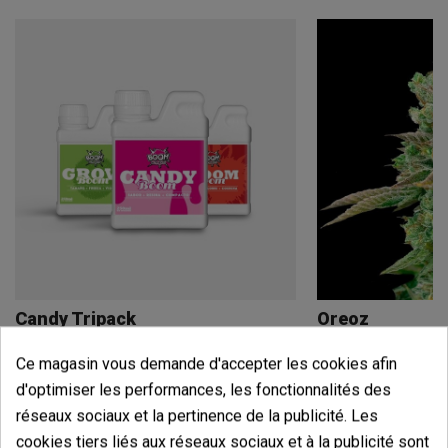
Candy Tripack
Oreoz
(141)
(30)
Ce magasin vous demande d'accepter les cookies afin
13,60 €
7,20 €
d'optimiser les performances, les fonctionnalités des
17,00 €
9,00 €
-20%
-20%
réseaux sociaux et la pertinence de la publicité. Les
cookies tiers liés aux réseaux sociaux et à la publicité sont