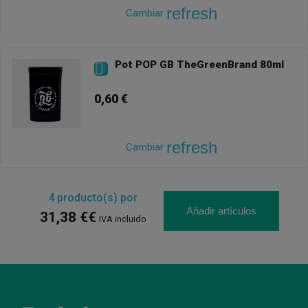
refresh
Cambiar
Pot POP GB TheGreenBrand 80ml

0,60 €
refresh
Cambiar
4
producto(s) por
Añadir artículos
31,38 €€
IVA incluido