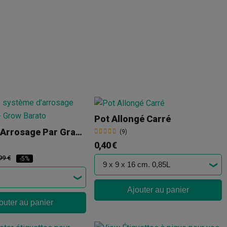
Pot Allongé Carré
AutoPot (arrosage Par Gravité)
(9)
0,40 €
99 €
-5%
Ajouter au panier
outer au panier