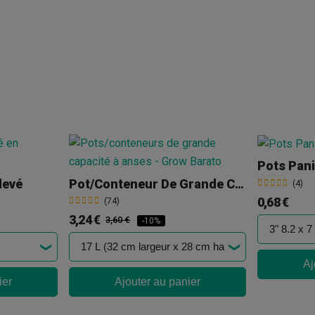
Pots Pan
levé
Pot/Conteneur De Grande Capacité À Anses
(4)
0,68 €
(74)
3,24 €
3,60 €
-10%
Aj
ier
Ajouter au panier