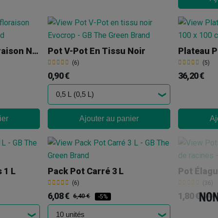
Pot Spécial Autofloraison Noir
Pot V-Pot En Tissu Noir
(6)
(5)
0,90 €
36,20 €
ier
Ajouter au panier
Aj
 1 L
Pack Pot Carré 3 L
Pot Élagu
(6)
(36)
6,08 €
1,80 €
6,40 €
2,00 
-5%