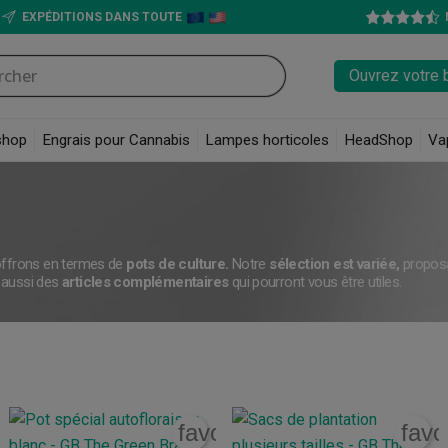
EXPÉDITIONS DANS TOUTE
Ouvrez votre 
shop
Engrais pour Cannabis
Lampes horticoles
HeadShop
Va
 offrons en termes de
pots de culture.
Notre
sélection est variée,
proposa
 aussi des
articles complémentaires
qui pourront vous être utiles.
rite_border
favorite_border
favo