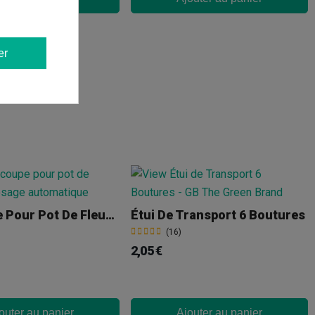
er
Soucoupe Pour Pot De Fleurs À Arrosage Automatique
Étui De Transport 6 Boutures
(16)
2,05 €
outer au panier
Ajouter au panier