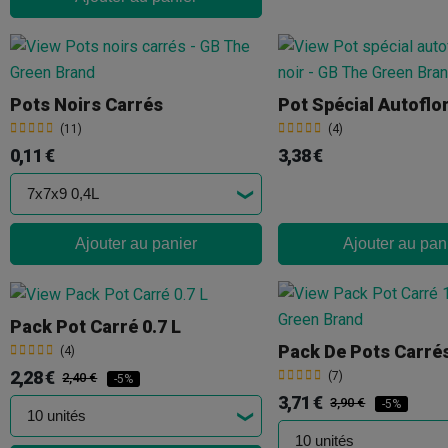
Pots Noirs Carrés
(11)
(4)
0,11 €
3,38 €
Ajouter au panier
Ajouter au pan
Pack Pot Carré 0.7 L
Pack De Pots Carrés
(4)
2,28 €
(7)
2,40 €
-5%
3,71 €
3,90 €
-5%