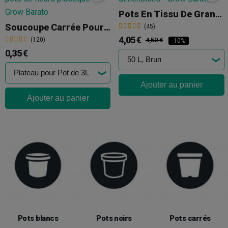
Pots En Tissu De Grande Taille
Soucoupe Carrée Pour Pot
(45)
4,05 €
(120)
4,50 €
-10%
0,35 €
Ajouter au panier
Ajouter au panier
Pots blancs
Pots noirs
Pots carrés