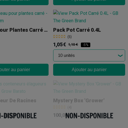
Plateau Pour Plantes Carré - 100 X 100 Cm
Pack Pot Carré 0.4L
(5)
1,05 €
1,10 €
-5%
outer au panier
Ajouter au panier
eur De Racines
Mystery Box 'Grower'
(4)
100,00 €
€
-10%