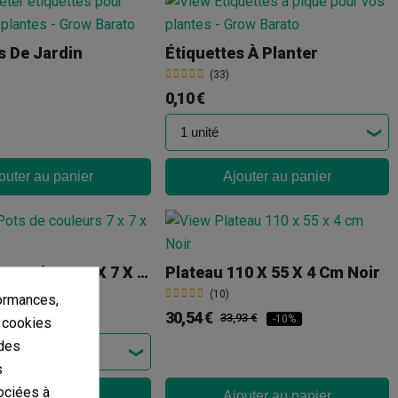
s De Jardin
Étiquettes À Planter
(33)
0,10 €
outer au panier
Ajouter au panier
90 Pots De Couleurs 7 X 7 X 6 Cm
Plateau 110 X 55 X 4 Cm Noir
(10)
ormances,
30,54 €
33,93 €
-10%
s cookies
 des
s
ociées à
outer au panier
Ajouter au panier