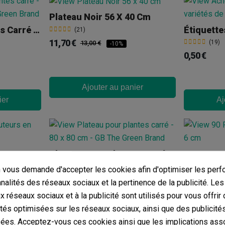
Plateau Noir 56 X 40 Cm
Plateau Pour Plantes Carré - 120 X 120 Cm
Étiquette
(21)
11,70 €
(19)
13,00 €
-10%
0,50 €
Ajouter au panier
ier
Aj
Capuchon Pour Tuteurs En Plastique
Plateau Pour Plantes Carré - 80 X 80 Cm
(16)
(7)
vous demande d'accepter les cookies afin d'optimiser les perf
31,63 €
12,00 €
nnalités des réseaux sociaux et la pertinence de la publicité. Le
ux réseaux sociaux et à la publicité sont utilisés pour vous offrir
ités optimisées sur les réseaux sociaux, ainsi que des publicité
ées. Acceptez-vous ces cookies ainsi que les implications ass
ier
Ajouter au panier
Aj