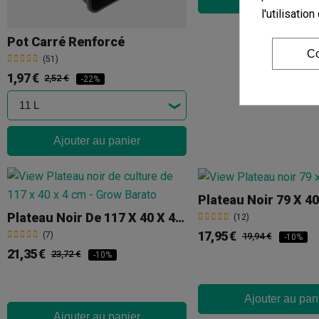
l'utilisati
Pot Carré Renforcé
Co
(51)
1,97 €
2,52 €
-22%
Ajouter au panier
Plateau Noir 79 X 4
Plateau Noir De 117 X 40 X 4cm
(12)
17,95 €
(7)
19,94 €
-10%
21,35 €
23,72 €
-10%
Ajouter au pan
Ajouter au panier