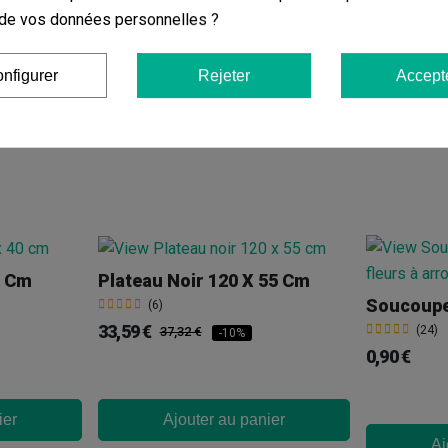
on de vos données personnelles ?
nfigurer
Rejeter
Accept
0 Cm
Plateau Noir 120 X 55 Cm
(6)
33,59 €
(24)
37,32 €
-10%
0,90 €
ier
Ajouter au panier
Aj