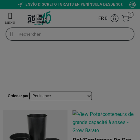
ENVÍO DISCRETO | GRATIS EN PENÍNSULA DESDE 30€
0
FR
Pots et plateaux de culture
Pots de culture
Pots ronds
Pots ronds
+INFO
Ordenar por
Pot/Conteneur De Grande Capacité À Anses