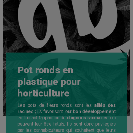
Pot ronds en
plastique pour
horticulture
Les pots de fleurs ronds sont les
alliés des
racines ;
ils favorisent leur
bon développement
en limitant l’apparition de
chignons racinaires
qui
peuvent leur être fatals. Ils sont donc privilégiés
par les cannabiculteurs qui souhaitent que leurs