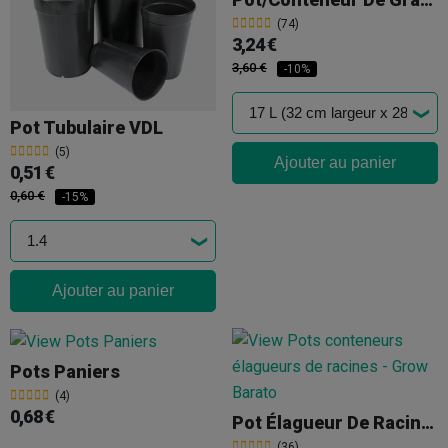
(74)
3,24 €
3,60 €
-10%
Pot Tubulaire VDL
(5)
Ajouter au panier
0,51 €
0,60 €
-15%
Ajouter au panier
Pots Paniers
(4)
0,68 €
Pot Élagueur De Racines
(36)