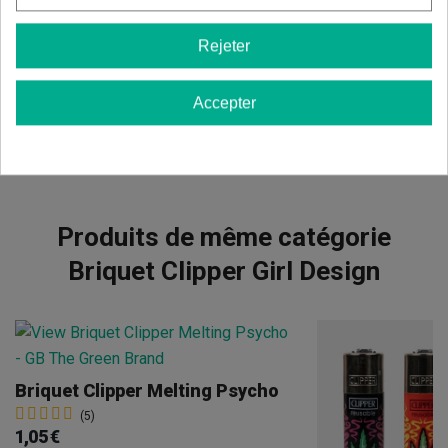
Il n'y a pas d'avis dans votre langue, vérifiez-les tous en
cliquant sur « avis dans d'autres langues ».
Rejeter
Afficher les commentaires dans d’autres langues
Accepter
Produits de même catégorie
Briquet Clipper Girl Design
Briquet Clipper Melting Psycho
(5)
1,05 €