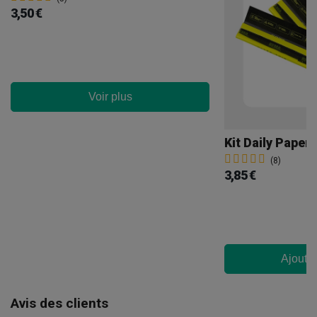
3,50 €
Voir plus
Kit Daily Paper
(8)
3,85 €
Ajouter
Avis des clients