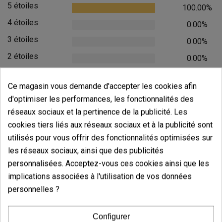
5 étoiles
100.00%
4 étoiles
0.00%
3 étoiles
0.00%
2 étoiles
0.00%
1 étoiles
0.00%
Ce magasin vous demande d'accepter les cookies afin
Écrivez votre commentaire
d'optimiser les performances, les fonctionnalités des
réseaux sociaux et la pertinence de la publicité. Les
5
de
5
cookies tiers liés aux réseaux sociaux et à la publicité sont
4 Valorisations globales
utilisés pour vous offrir des fonctionnalités optimisées sur
les réseaux sociaux, ainsi que des publicités
Trier par:
personnalisées. Acceptez-vous ces cookies ainsi que les
implications associées à l'utilisation de vos données
personnelles ?
Commentaires sur
Briquet Clipper Girl
Design
Configurer