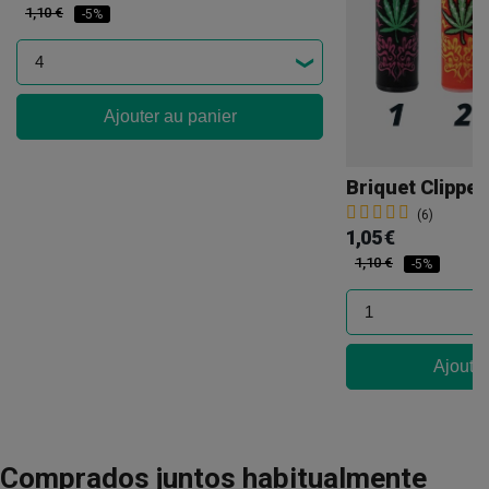
1,10 €
-5%
Ajouter au panier
Briquet Clippe
(6)
1,05 €
1,10 €
-5%
Ajouter
Comprados juntos habitualmente