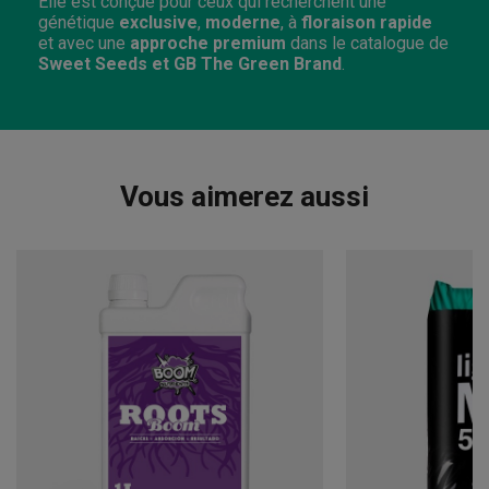
Elle est conçue pour ceux qui recherchent une
génétique
exclusive
,
moderne
, à
floraison rapide
et avec une
approche premium
dans le catalogue de
Sweet Seeds et GB The Green Brand
.
Vous aimerez aussi