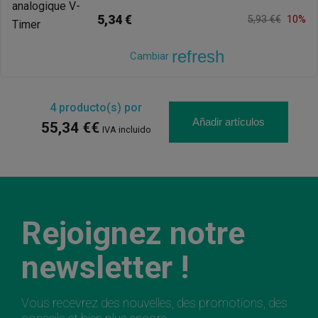
5,34 €
5,93 €€
10%
refresh
Cambiar
4
producto(s) por
Añadir artículos
55,34 €€
IVA incluido
Rejoignez notre
newsletter !
Vous recevrez des nouvelles, des promotions, des