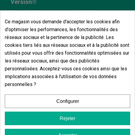
Version®
Cette génétique, avec un taux de
THC
pouvant
atteindre
25 %
, offre un effet
puissant et équilibré
.
Ce magasin vous demande d'accepter les cookies afin
Elle commence par une sensation joyeuse et
stimulante, idéale pour favoriser la
créativité et la
d'optimiser les performances, les fonctionnalités des
conversation
, et évolue progressivement vers une
réseaux sociaux et la pertinence de la publicité. Les
relaxation
agréable et durable. C'est une variété
cookies tiers liés aux réseaux sociaux et à la publicité sont
conçue pour ceux qui cherchent à profiter de moments
de loisirs en toute tranquillité, avec une expérience
utilisés pour vous offrir des fonctionnalités optimisées sur
complète qui combine intensité, équilibre et
les réseaux sociaux, ainsi que des publicités
personnalité.
personnalisées. Acceptez-vous ces cookies ainsi que les
Pourquoi choisir la Sweet Velvet Drip ?
implications associées à l'utilisation de vos données
personnelles ?
Édition limitée GB The Green Brand avec une
disponibilité réduite.
Collaboration entre Sweet Seeds et GB.
Configurer
Variété féminisée F1 Fast Version® à floraison
rapide.
Accent sur la génétique moderne et différenciée.
Rejeter
Intéressante pour la collection ou
l'expérimentation.
Conçue pour ceux qui cherchent à sortir de