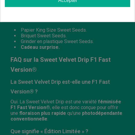
Accepter
l'ordinaire.
De plus, ce pack de graines de cannabis exclusif est
accompagné du merchandising suivant :
Papier King Size Sweet Seeds.
Briquet Sweet Seeds.
Grinder en plastique Sweet Seeds.
Cadeau surprise.
FAQ sur la Sweet Velvet Drip F1 Fast
Version®
La Sweet Velvet Drip est-elle une F1 Fast
Version® ?
Oui. La Sweet Velvet Drip est une variété
féminisée
F1 Fast Version®
, elle est donc conçue pour offrir
une
floraison plus rapide
qu'une
photodépendante
conventionnelle
.
Que signifie « Édition Limitée » ?