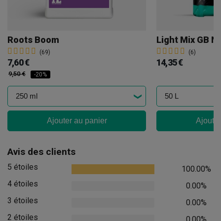
Roots Boom
Light Mix GB N
(69)
(6)
7,60 €
14,35 €
9,50 €
-20%
Ajouter au panier
Ajouter
Avis des clients
5 étoiles
100.00%
4 étoiles
0.00%
3 étoiles
0.00%
2 étoiles
0.00%