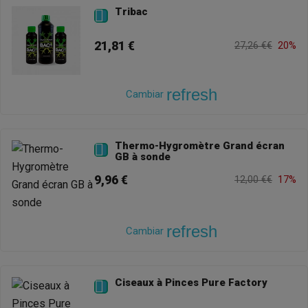
Tribac

21,81 €
27,26 €€
20%
refresh
Cambiar
Thermo-Hygromètre Grand écran

GB à sonde
9,96 €
12,00 €€
17%
refresh
Cambiar
Ciseaux à Pinces Pure Factory
