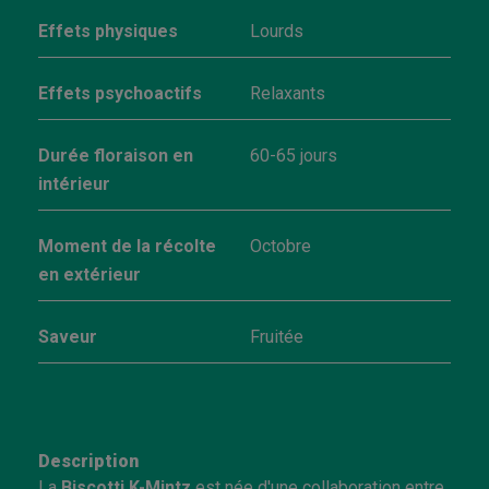
Effets physiques
Lourds
Effets psychoactifs
Relaxants
Durée floraison en
60-65 jours
intérieur
Moment de la récolte
Octobre
en extérieur
Saveur
Fruitée
Description
La
Biscotti K-Mintz
est née d'une collaboration entre