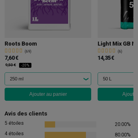
Roots Boom
Light Mix GB N
(69)
(6)
7,60 €
14,35 €
9,50 €
-20%
Ajouter au panier
Ajouter
Avis des clients
5 étoiles
20.00%
4 étoiles
80.00%