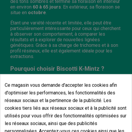
des tons sombres et termine sa floraison en intérieur
en environ
60 à 65 jours
. En extérieur, sa floraison se
situe en
octobre
.
Étant une variété récente et limitée, elle peut être
particulièrement intéressante pour ceux qui cherchent
à observer son comportement, à comparer les
résultats et à explorer de nouvelles lignées
génétiques. Grâce à sa charge de trichomes et à son
profil résineux, elle est également idéale pour les
extractions.
Pourquoi choisir Biscotti K-Mintz ?
Biscotti K-Mintz n'est pas seulement une génétique
limitée : c'est une collaboration créée pour ceux qui
Ce magasin vous demande d'accepter les cookies afin
vivent la culture et la culture cannabique comme
d'optimiser les performances, les fonctionnalités des
quelque chose de plus qu'un achat ponctuel. Cette
réseaux sociaux et la pertinence de la publicité. Les
édition unit le travail génétique de Ripper Seeds à la
vision de GB The Green Brand, donnant forme à un
cookies tiers liés aux réseaux sociaux et à la publicité sont
pack soigné dans les moindres détails, avec une
utilisés pour vous offrir des fonctionnalités optimisées sur
présentation premium, des accessoires inclus et une
les réseaux sociaux, ainsi que des publicités
identité conçue pour se démarquer dans le catalogue.
personnalisées. Acceptez-vous ces cookies ainsi que les