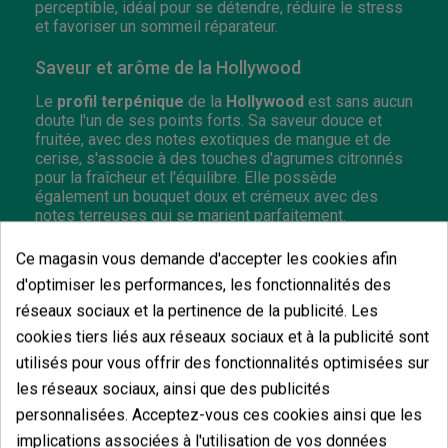
perceptible, idéal pour se détendre, réduire le stress
et favoriser un sommeil réparateur.
Saveur et arôme de la Hollywood
Le
profil terpénique
de la
Hollywood
est sans aucun
doute l'un de ses points forts. Sa saveur douce et
fruitée, avec des notes exotiques de mangue et de
cerise, s'associe à des touches d'agrumes citronnés
pour la fraîcheur et l'équilibre. Elle possède
également un bouquet doux et crémeux avec des
notes terreuses qui se marient parfaitement.
Comment cultiver la Hollywood en intérieur
Ce magasin vous demande d'accepter les cookies afin
d'optimiser les performances, les fonctionnalités des
La
Hollywood
est une plante compacte de taille
moyenne, idéale pour la culture en intérieur. Sa
réseaux sociaux et la pertinence de la publicité. Les
structure tend vers celle d’une indica, ce qui la rend
cookies tiers liés aux réseaux sociaux et à la publicité sont
facile à gérer dans les petits espaces. Elle se prête
utilisés pour vous offrir des fonctionnalités optimisées sur
parfaitement aux techniques de culture telles que le
LST (Low Stress Training)
ou le
SOG (Sea of
les réseaux sociaux, ainsi que des publicités
Green)
, ce qui permet de maximiser le rendement
personnalisées. Acceptez-vous ces cookies ainsi que les
final.
implications associées à l'utilisation de vos données