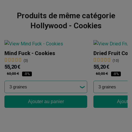
Produits de même catégorie
Hollywood - Cookies
Mind Fuck - Cookies
Dried Fruit Co
(3)
(10)
55,20 €
55,20 €
60,00 €
60,00 €
-8%
-8%
Ajouter au panier
Ajouter