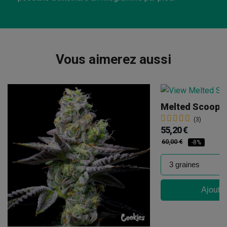
Vous aimerez aussi
Melted Scoopz 
(3)
55,20 €
60,00 €
-8%
Ajouter