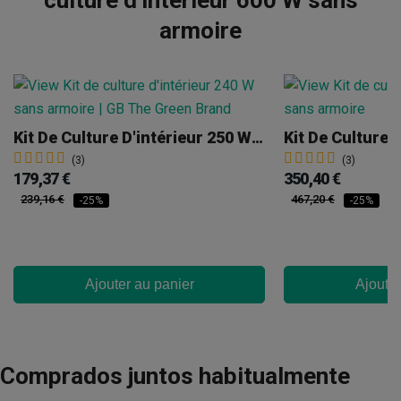
armoire
Kit De Culture D'intérieur 250 W Sans Armoire
(3)
(3)
179,37 €
350,40 €
239,16 €
467,20 €
-25%
-25%
Ajouter au panier
Ajouter
Comprados juntos habitualmente