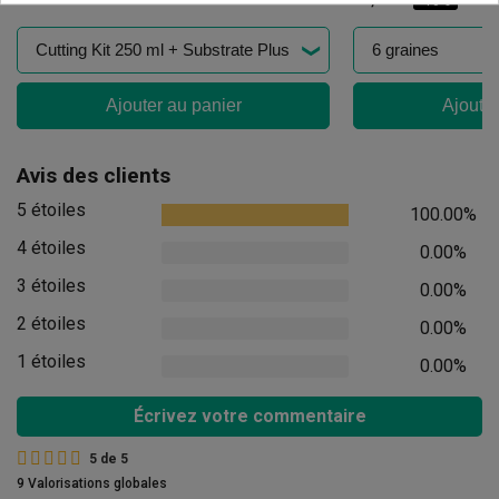
-10%
Ajouter au panier
Ajouter
Avis des clients
5 étoiles
100.00%
4 étoiles
0.00%
3 étoiles
0.00%
2 étoiles
0.00%
1 étoiles
0.00%
Écrivez votre commentaire
5
de
5
9 Valorisations globales