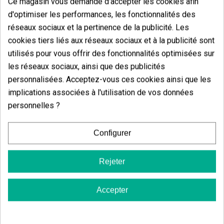
Ce magasin vous demande d'accepter les cookies afin
Vous aimerez aussi
d'optimiser les performances, les fonctionnalités des
réseaux sociaux et la pertinence de la publicité. Les
cookies tiers liés aux réseaux sociaux et à la publicité sont
utilisés pour vous offrir des fonctionnalités optimisées sur
les réseaux sociaux, ainsi que des publicités
personnalisées. Acceptez-vous ces cookies ainsi que les
implications associées à l'utilisation de vos données
personnelles ?
Configurer
Rejeter
Cutting Kit Metrop (germination Et Boutures)
Mimooz
Accepter
(5)
(4)
30,00 €
59,94 €
66,60 €