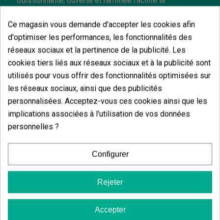
buissonnante, ouverte et ramifiée facilite la
manipulation et permet d'optimiser l'espace avec le
SCROG ou la taille FIM.
Ce magasin vous demande d'accepter les cookies afin
Elle développe de grandes fleurs compactes et très
d'optimiser les performances, les fonctionnalités des
résineuses, accompagnées de phénotypes aux
réseaux sociaux et la pertinence de la publicité. Les
teintes violet foncé si elle est cultivée avec des
cookies tiers liés aux réseaux sociaux et à la publicité sont
contrastes thermiques nocturnes.
utilisés pour vous offrir des fonctionnalités optimisées sur
Comment cultiver Mimooz en extérieur
les réseaux sociaux, ainsi que des publicités
En extérieur, Mimooz fleurit avec vigueur début
personnalisées. Acceptez-vous ces cookies ainsi que les
octobre, s'adaptant bien aux climats tempérés et
implications associées à l'utilisation de vos données
ensoleillés. Sa structure sativa dominante permet des
personnelles ?
plantes de grande taille avec une excellente
ventilation naturelle. La résine générée est abondante,
idéale pour le rosin et le BHO de haute qualité
. De
Configurer
plus, c'est une plante très attrayante, avec des
couleurs vibrantes et des arômes qui se distinguent
dès le milieu de la floraison.
Rejeter
Mimooz est une variété aussi délicieuse que
productive, qui
conquiert par son arôme
, sa couleur,
Accepter
ses effets et son rendement. Un incontournable pour