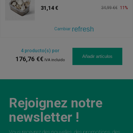
31,14 €
34,99 €€
11%
refresh
Cambiar
4
producto(s) por
Añadir artículos
176,76 €€
IVA incluido
Rejoignez notre
newsletter !
Vous recevrez des nouvelles, des promotions, des