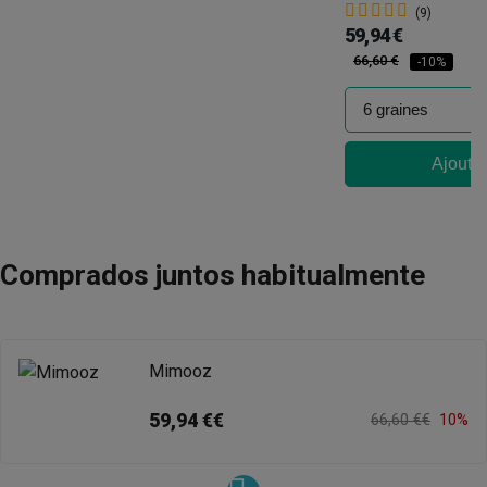
(9)
59,94 €
66,60 €
-10%
Ajouter
Comprados juntos habitualmente
Mimooz
59,94 €€
66,60 €€
10%