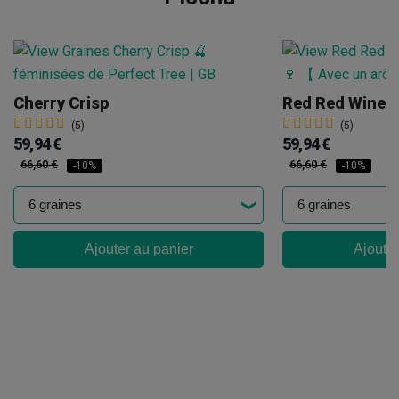
Cherry Crisp
Red Red Wine
(5)
(5)
59,94 €
59,94 €
66,60 €
66,60 €
-10%
-10%
Ajouter au panier
Ajouter