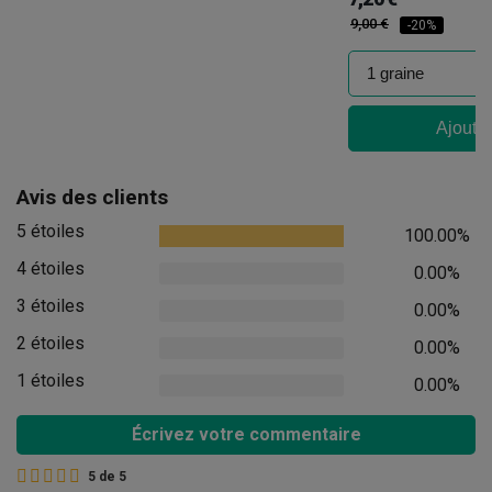
9,00 €
-20%
Ajouter
Avis des clients
5 étoiles
100.00%
4 étoiles
0.00%
3 étoiles
0.00%
2 étoiles
0.00%
1 étoiles
0.00%
Écrivez votre commentaire
5
de
5