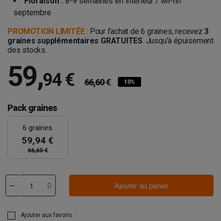
Floraison :
8-9 semaines en intérieur /
Mi-fin
septembre
PROMOTION LIMITÉE
: Pour l’achat de 6 graines, recevez
3
graines supplémentaires GRATUITES
. Jusqu’à épuisement
des stocks.
59
,
94 €
66,60 €
10%
Pack graines
6 graines
59,94 €
66,60 €
Ajouter au panier
Ajouter aux favoris