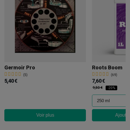
Germoir Pro
Roots Boom
(5)
(69)
5,40 €
7,60 €
9,50 €
-20%
Voir plus
Ajouter