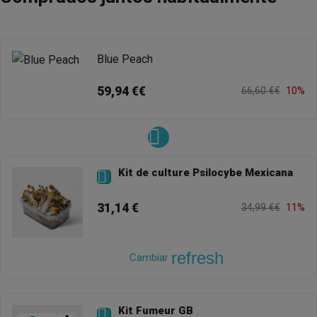
Blue Peach
59,94 €€
66,60 €€
10%
Kit de culture Psilocybe Mexicana

31,14 €
34,99 €€
11%
refresh
Cambiar
Kit Fumeur GB
