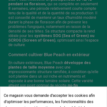
pendant sa floraison,
qui se complète en seulement
8 semaines, une période relativement courte compte
tenu de la qualité et de la quantité de sa production. Il
est conseillé de maintenir un taux d'humidité modéré
durant la phase de floraison afin de prévenir les
problèmes fongiques, notamment en raison de la
densité de ses têtes. Sa structure compacte la rend
idéale pour les
systèmes SOG (Sea of Green) ou
SCROG (Screen of Green)
, optimisant ainsi l'espace
de culture.
Comment cultiver Blue Peach en extérieur
En culture extérieure, Blue Peach
développe des
plantes de taille moyenne
avec une
impressionnante structure ramifiée, à condition qu'elle
soit plantée dans un sol riche en nutriments et
exposée à une bonne lumière solaire. Cette variété
atteint son point optimal de récolte
mi-fin
septembre dans l'hémisphère nord
, lui permettant
d'achever son cycle avant les premières pluies
Ce magasin vous demande d'accepter les cookies afin
automnales.
d'optimiser les performances, les fonctionnalités des