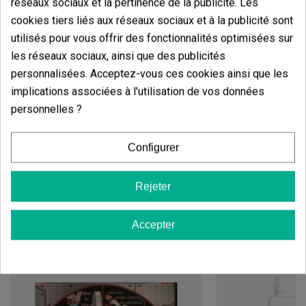
Il est conseillé de surveiller les variations de
réseaux sociaux et la pertinence de la publicité. Les
température, notamment durant la nuit, car celles-ci
cookies tiers liés aux réseaux sociaux et à la publicité sont
contribuent au développement de ses
couleurs
utilisés pour vous offrir des fonctionnalités optimisées sur
caractéristiques violettes, argentées et bleu
foncé
. Sa résistance naturelle aux parasites
les réseaux sociaux, ainsi que des publicités
communs facilite sa culture en extérieur, bien qu'elle
personnalisées. Acceptez-vous ces cookies ainsi que les
nécessite une inspection régulière durant la floraison
implications associées à l'utilisation de vos données
pour garantir des têtes de la meilleure qualité.
Cultivée dans des conditions optimales, elle
personnelles ?
récompense le cultivateur avec une production
exceptionnelle de têtes densément recouvertes de
trichomes.
Configurer
Rejeter
Vous aimerez aussi
Accepter