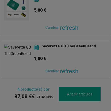
5,00 €
refresh
Cambiar
Saverette GB TheGreenBrand

1,00 €
refresh
Cambiar
4
producto(s) por
Añadir artículos
97,08 €€
IVA incluido