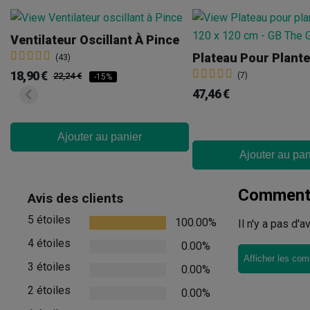
Ventilateur Oscillant À Pince
(43)
18,90 €
22,24 €
(7)
-15%
47,46 €
Ajouter au panier
Ajouter au pan
Commenta
Avis des clients
5 étoiles
100.00%
Il n'y a pas d'
4 étoiles
0.00%
Afficher les com
3 étoiles
0.00%
2 étoiles
0.00%