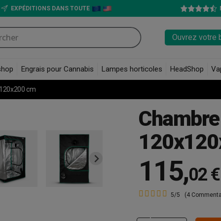
EXPÉDITIONS DANS TOUTE
Ouvrez votre 
shop
Engrais pour Cannabis
Lampes horticoles
HeadShop
Va
x120x200 cm
Chambre 
120x120
115
,
02 €
5/5
(4 Commenta