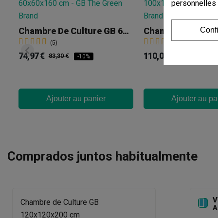
personnelles
Chambre De Culture GB 60x60x160 Cm
Conf
(5)
(3)
74,97 €
110,07 €
83,30 €
122,30 €
-10%
-1
Ajouter au panier
Ajouter au pa
Comprados juntos habitualmente
V

Chambre de Culture GB
A
120x120x200 cm