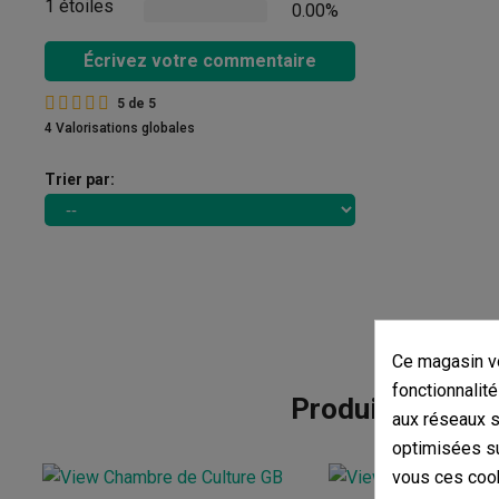
1 étoiles
0.00%
Écrivez votre commentaire
5
de
5
4 Valorisations globales
Trier par:
Ce magasin vo
fonctionnalité
Produits de mê
aux réseaux so
optimisées su
vous ces cook