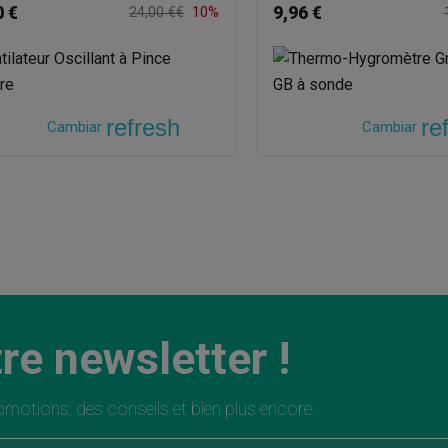
0 €
9,96 €
24,00 €€
10%
refresh
re
Cambiar
Cambiar
re newsletter !
motions, des conseils et bien plus encore.