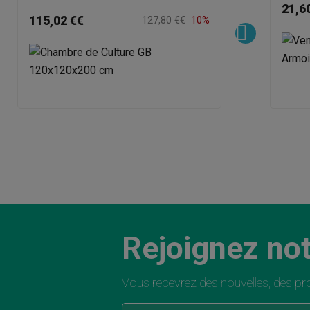
21,6
115,02 €€
127,80 €€
10%
Rejoignez not
Vous recevrez des nouvelles, des pro