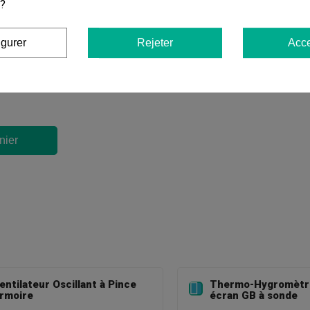
 ?
Chambre De Culture GB 100x100x200 Cm
igurer
Rejeter
Acce
0%
nier
entilateur Oscillant à Pince
Thermo-Hygromètr

rmoire
écran GB à sonde