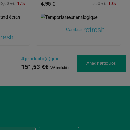
4,95 €
12,00 €€
17%
5,50 €€
10%
refresh
Cambiar
fresh
4
producto(s) por
Añadir artículos
151,53 €€
IVA incluido