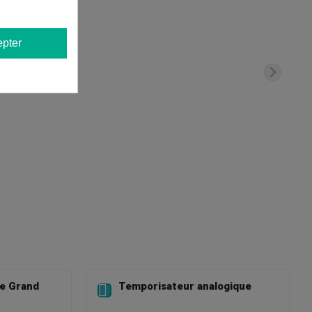
pter
e Grand
Temporisateur analogique
