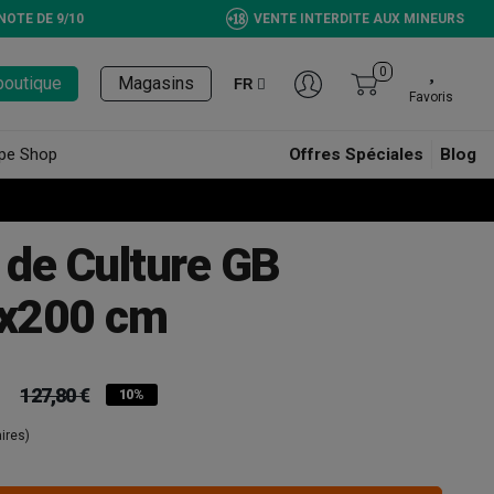
NOTE DE 9/10
VENTE INTERDITE AUX MINEURS
0
boutique
Magasins
FR
Favoris
pe Shop
Offres Spéciales
Blog
de Culture GB
x200 cm
127,80 €
10%
ires)