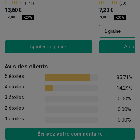
(141)
(30)
13,60 €
7,20 €
17,00 €
9,00 €
-20%
-20%
Ajouter au panier
Ajouter
Avis des clients
5 étoiles
85.71%
4 étoiles
14.29%
3 étoiles
0.00%
2 étoiles
0.00%
1 étoiles
0.00%
Écrivez votre commentaire