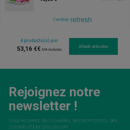
refresh
Cambiar
4
producto(s) por
Añadir artículos
53,16 €€
IVA incluido
Rejoignez notre
newsletter !
Vous recevrez des nouvelles, des promotions, des
conseils et bien plus encore.