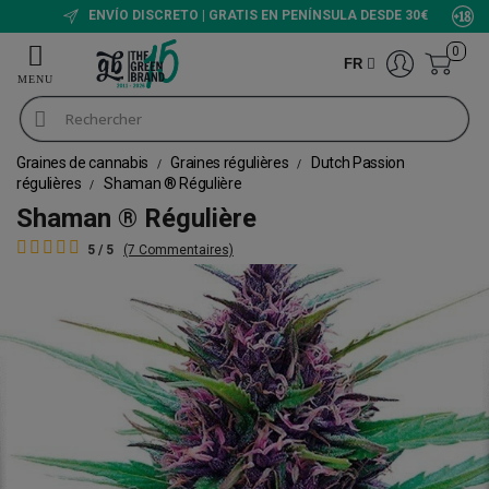
ENVÍO DISCRETO | GRATIS EN PENÍNSULA DESDE 30€
0
FR
Graines de cannabis
Graines régulières
Dutch Passion
régulières
Shaman ® Régulière
Shaman ® Régulière
5 / 5
(7 Commentaires)