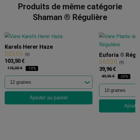
Produits de même catégorie
Shaman ® Régulière
Karels Herer Haze
Euforia ® Régu
(6)
103,50 €
(9)
115,00 €
39,96 €
-10%
49,95 €
-20%
Ajouter au panier
Ajouter