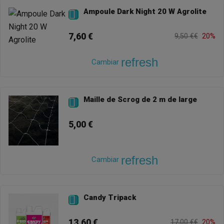
Ampoule Dark Night 20 W Agrolite

7,60 €
9,50 €€
20%
refresh
Cambiar
Maille de Scrog de 2 m de large

5,00 €
refresh
Cambiar
Candy Tripack

13,60 €
17,00 €€
20%