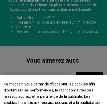
également
hilarant et énergétique
. Vous finirez
dans un état de
relaxation physique
assez agréable.
De plus, c’est une
très bonne plante médicinale
.
Sativa/Indica
: 75/25%
Floraison
:
50-60 jours en intérieur ; mi-octobre
en extérieur.
Hauteur
: 1 m en intérieur ; 1 - 1,5 m en extérieur.
Vous aimerez aussi
Ce magasin vous demande d'accepter les cookies afin
d'optimiser les performances, les fonctionnalités des
réseaux sociaux et la pertinence de la publicité. Les
cookies tiers liés aux réseaux sociaux et à la publicité sont