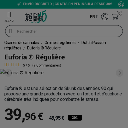
ENVÍO DISCRETO | GRATIS EN PENÍNSULA DESDE 30€
0
FR
Graines de cannabis
Graines régulières
Dutch Passion
régulières
Euforia ® Régulière
Euforia ® Régulière
5 / 5
(9 Commentaires)
Euforia ® est une sélection de Skunk des années 90 qui
propose une grande production avec un fort effet d’euphorie
cérébrale très indiquée pour combattre le stress.
39
,
96 €
49,95 €
20%