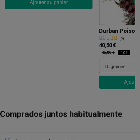
Ajouter au panier
Durban Poison 
(9)
40,50 €
45,00 €
-10%
Ajouter
Comprados juntos habitualmente