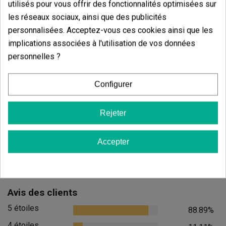
utilisés pour vous offrir des fonctionnalités optimisées sur
les réseaux sociaux, ainsi que des publicités
personnalisées. Acceptez-vous ces cookies ainsi que les
implications associées à l'utilisation de vos données
personnelles ?
Candy Tripack
Oreoz
Configurer
(141)
(30)
13,60 €
7,20 €
Rejeter
17,00 €
9,00 €
-20%
-20%
Accepter
Ajouter au panier
Ajouter
Avis des clients
5 étoiles
88.89%
4 étoiles