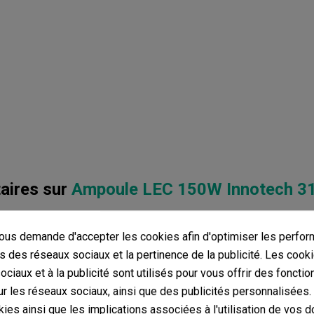
ires sur
Ampoule LEC 150W Innotech 3
avis dans votre langue, vérifiez-les tous en cliquant sur « avis dan
us demande d'accepter les cookies afin d'optimiser les perfor
mentaires dans d’autres langues
s des réseaux sociaux et la pertinence de la publicité. Les cooki
ciaux et à la publicité sont utilisés pour vous offrir des fonctio
r les réseaux sociaux, ainsi que des publicités personnalisées
ies ainsi que les implications associées à l'utilisation de vos 