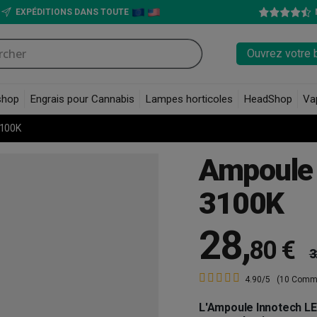
EXPÉDITIONS DANS TOUTE
Ouvrez votre 
shop
Engrais pour Cannabis
Lampes horticoles
HeadShop
Va
3100K
Ampoule
3100K
28
,
80 €
3
4.90/5
(10 Comm
L'Ampoule Innotech L