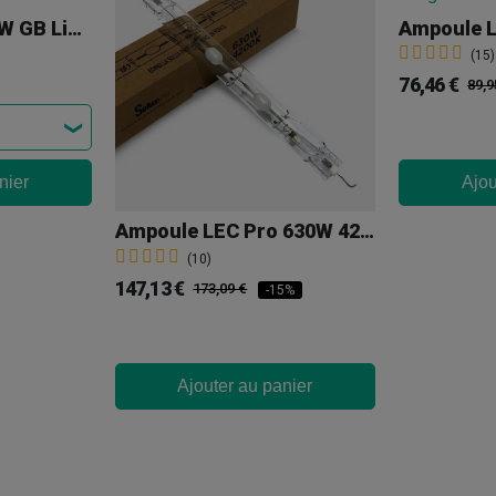
Ampoule LEC 315 W GB Lighting
(15)
76,46 €
89,9
nier
Ajou
Ampoule LEC Pro 630W 4200K Solux
(10)
147,13 €
173,09 €
-15%
Ajouter au panier