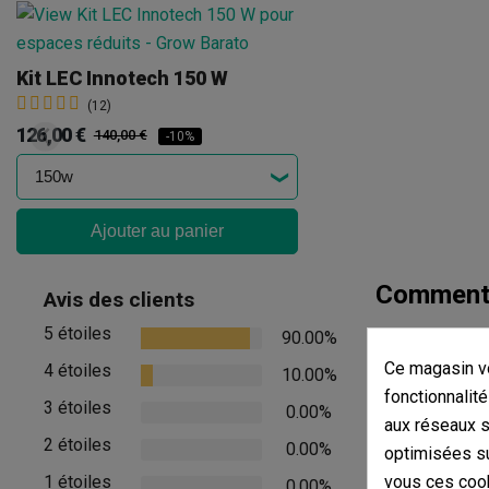
Kit LEC Innotech 150 W
(12)
126,00 €
140,00 €
-10%
Ajouter au panier
Commenta
Avis des clients
5 étoiles
90.00%
Il n'y a pas d'
Ce magasin vo
4 étoiles
10.00%
Afficher les com
fonctionnalité
3 étoiles
0.00%
aux réseaux so
2 étoiles
0.00%
optimisées su
1 étoiles
vous ces cook
0.00%