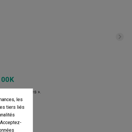
100K
s d'autres langues ».
mances, les
es tiers liés
nnalités
. Acceptez-
données