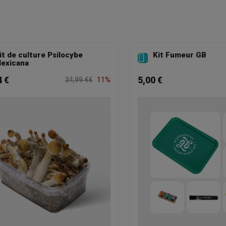
it de culture Psilocybe
Kit Fumeur GB

exicana
4 €
5,00 €
34,99 €€
11%