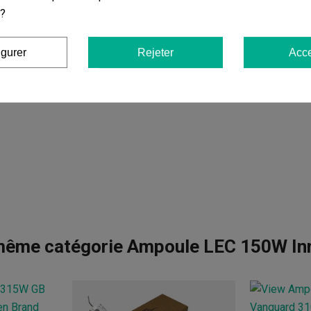
 ?
igurer
Rejeter
Acce
 même catégorie Ampoule LEC 150W In