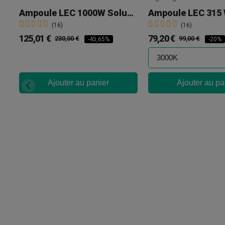
Ampoule LEC 1000W Solux Pro 3100K
(16)
(16)
125,01 €
79,20 €
230,00 €
99,00 €
-45,65%
-20%
Ajouter au panier
Ajouter au pa