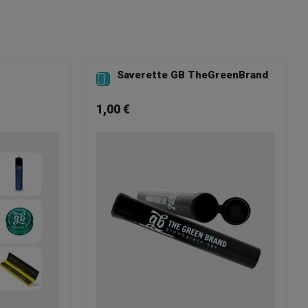
Saverette GB TheGreenBrand

1,00 €