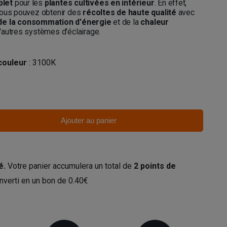
plet
pour les
plantes cultivées en intérieur
. En effet,
vous pouvez obtenir des
récoltes de haute qualité
avec
 de la consommation
d'énergie
et de la
chaleur
'autres systèmes d'éclairage.
couleur
: 3100K
Ajouter au panier
é.
Votre panier accumulera un total de
2
points de
nverti en un bon de
0.40€