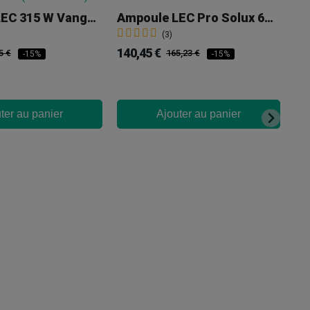
Ampoule LEC 315 W Vanguard 3 100 K (culot E-40)
Ampoule LEC Pro Solux 630W 3100K
(3)
140,45 €
5 €
165,23 €
-15%
-15%
ter au panier
Ajouter au panier
13