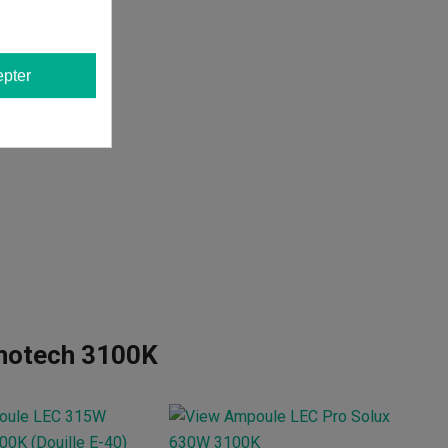
pter
notech 3100K