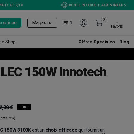
NOTE DE 9/10
VENTE INTERDITE AUX MINEURS
0
boutique
Magasins
FR
Favoris
pe Shop
Offres Spéciales
Blog
 LEC 150W Innotech
2,00 €
10%
entaires)
EC 150W 3100K
est un
choix efficace
qui fournit un