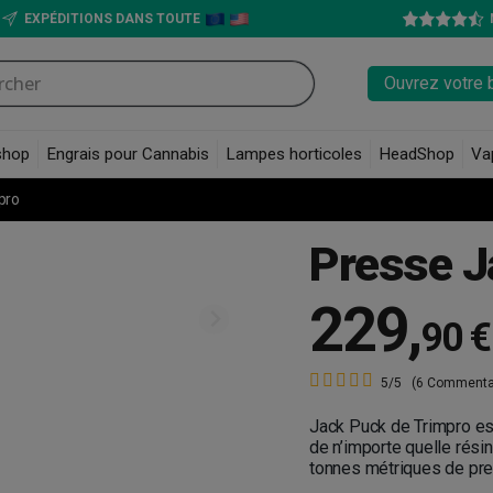
EXPÉDITIONS DANS TOUTE
Ouvrez votre 
shop
Engrais pour Cannabis
Lampes horticoles
HeadShop
Va
pro
Presse J
229
,
90 €
5/5
(6 Commenta
Jack Puck de Trimpro es
de n’importe quelle rési
tonnes métriques de pre