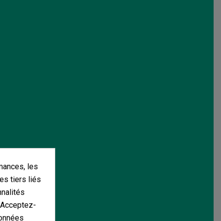
mances, les
es tiers liés
nnalités
. Acceptez-
données