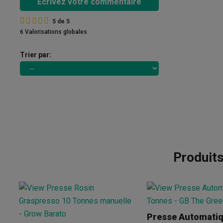
Écrivez votre commentaire
5
de
5
6 Valorisations globales
Trier par:
Produit