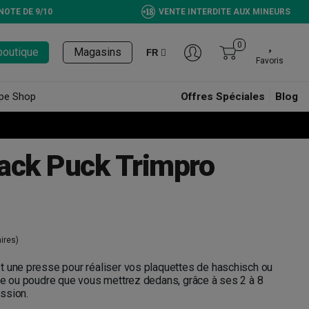
NOTE DE 9/10
VENTE INTERDITE AUX MINEURS
0
boutique
Magasins
FR
Favoris
pe Shop
Offres Spéciales
Blog
ack Puck Trimpro
ires)
t une presse pour réaliser vos plaquettes de haschisch ou
ne ou poudre que vous mettrez dedans, grâce à ses 2 à 8
ssion.