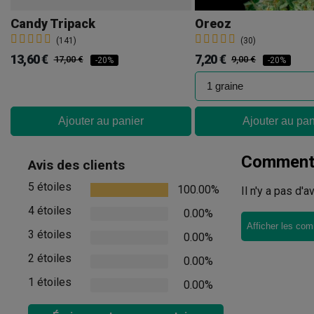
Candy Tripack
Oreoz
(141)
(30)
13,60 €
7,20 €
17,00 €
9,00 €
-20%
-20%
Ajouter au panier
Ajouter au pan
Commenta
Avis des clients
5 étoiles
100.00%
Il n'y a pas d'
4 étoiles
0.00%
Afficher les com
3 étoiles
0.00%
2 étoiles
0.00%
1 étoiles
0.00%