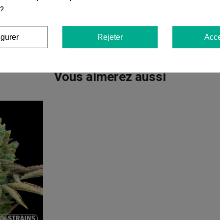
 ?
igurer
Rejeter
Acce
Vous aimerez aussi