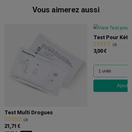
Vous aimerez aussi
Test Pour Kéta
(4)
3,00 €
Ajouter
Test Multi Drogues
(4)
21,71 €