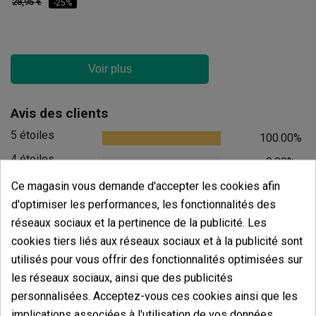
28,95 €
-25%
Voir plus
Avis des clients
5 étoiles
100.00%
4 étoiles
0.00%
3 étoiles
Ce magasin vous demande d'accepter les cookies afin
0.00%
d'optimiser les performances, les fonctionnalités des
2 étoiles
0.00%
réseaux sociaux et la pertinence de la publicité. Les
1 étoiles
0.00%
cookies tiers liés aux réseaux sociaux et à la publicité sont
utilisés pour vous offrir des fonctionnalités optimisées sur
Écrivez votre commentaire
les réseaux sociaux, ainsi que des publicités
5
de
5
personnalisées. Acceptez-vous ces cookies ainsi que les
3 Valorisations globales
implications associées à l'utilisation de vos données