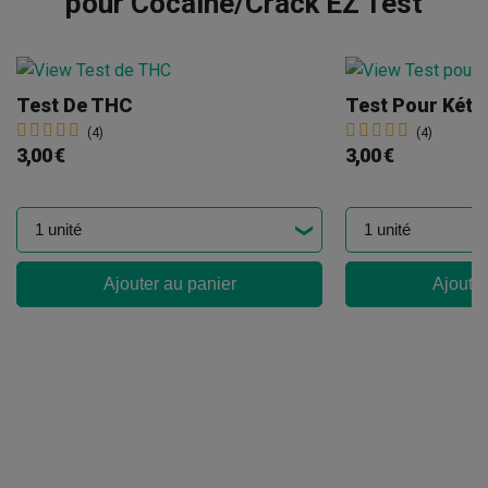
pour Cocaïne/Crack EZ Test
Test De THC
Test Pour Kéta
(4)
(4)
3,00 €
3,00 €
Ajouter au panier
Ajouter