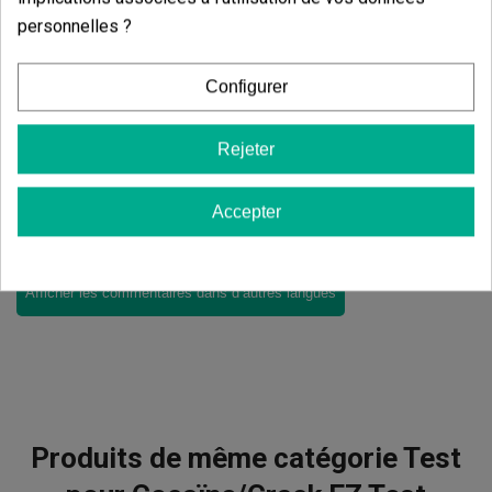
personnelles ?
Trier par:
Configurer
Commentaires sur
Test pour
Rejeter
Cocaïne/Crack EZ Test
Il n'y a pas d'avis dans votre langue, vérifiez-les tous en
Accepter
cliquant sur « avis dans d'autres langues ».
Afficher les commentaires dans d’autres langues
Produits de même catégorie Test