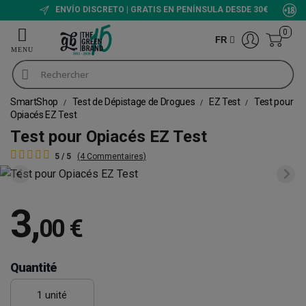
ENVÍO DISCRETO | GRATIS EN PENÍNSULA DESDE 30€
0
FR
SmartShop
Test de Dépistage de Drogues
EZ Test
Test pour
Opiacés EZ Test
Test pour Opiacés EZ Test
5 / 5
(4 Commentaires)
3
,
00 €
Quantité
1 unité