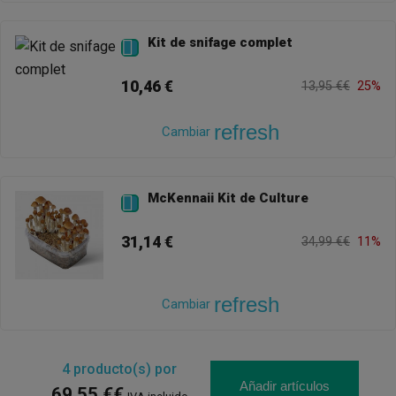
Kit de snifage complet

10,46 €
13,95 €€
25%
refresh
Cambiar
McKennaii Kit de Culture

31,14 €
34,99 €€
11%
refresh
Cambiar
4
producto(s) por
Añadir artículos
69,55 €€