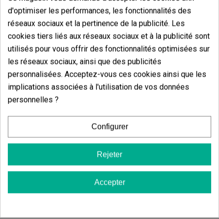
Trier par:
d'optimiser les performances, les fonctionnalités des
réseaux sociaux et la pertinence de la publicité. Les
cookies tiers liés aux réseaux sociaux et à la publicité sont
Commentaires sur
Strain Box 3
utilisés pour vous offrir des fonctionnalités optimisées sur
les réseaux sociaux, ainsi que des publicités
Il n'y a pas d'avis dans votre langue, vérifiez-les tous en
personnalisées. Acceptez-vous ces cookies ainsi que les
cliquant sur « avis dans d'autres langues ».
implications associées à l'utilisation de vos données
personnelles ?
Afficher les commentaires dans d’autres langues
Configurer
Rejeter
Produits de même catégorie Strain
Accepter
Box 3