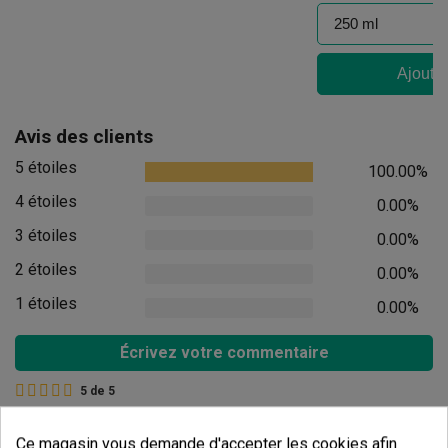
Ajouter
Avis des clients
5 étoiles
100.00%
4 étoiles
0.00%
3 étoiles
0.00%
2 étoiles
0.00%
1 étoiles
0.00%
Écrivez votre commentaire
5
de
5
4 Valorisations globales
Ce magasin vous demande d'accepter les cookies afin