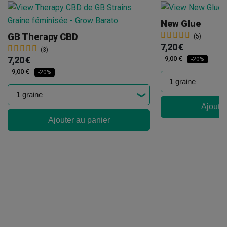
New Glue
GB Therapy CBD
(5)
7,20 €
(3)
7,20 €
9,00 €
-20%
9,00 €
-20%
Ajouter
Ajouter au panier