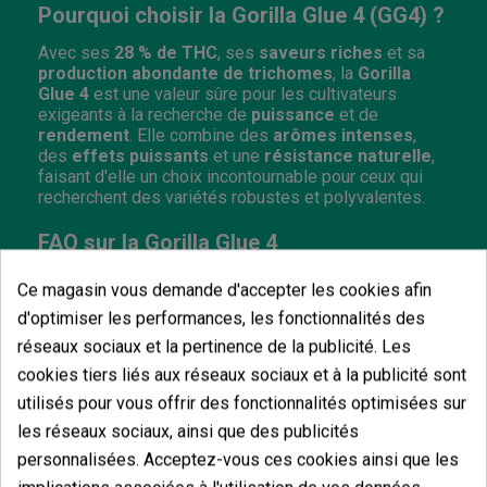
Pourquoi choisir la Gorilla Glue 4 (GG4) ?
Avec ses
28 % de THC
, ses
saveurs riches
et sa
production abondante de trichomes
, la
Gorilla
Glue 4
est une valeur sûre pour les cultivateurs
exigeants à la recherche de
puissance
et de
rendement
. Elle combine des
arômes intenses
,
des
effets puissants
et une
résistance naturelle
,
faisant d'elle un choix incontournable pour ceux qui
recherchent des variétés robustes et polyvalentes.
FAQ sur la Gorilla Glue 4
Quels sont les effets de la Gorilla Glue 4 ?
Ce magasin vous demande d'accepter les cookies afin
d'optimiser les performances, les fonctionnalités des
Avec des taux de
THC jusqu'à 28 %
, la
Gorilla Glue 4
produit des effets intenses et euphoriques, suivis
réseaux sociaux et la pertinence de la publicité. Les
d'une relaxation profonde. Elle est parfaite pour se
cookies tiers liés aux réseaux sociaux et à la publicité sont
détendre après une longue journée.
utilisés pour vous offrir des fonctionnalités optimisées sur
Combien de grammes produit la Gorilla Glue 4
les réseaux sociaux, ainsi que des publicités
personnalisées. Acceptez-vous ces cookies ainsi que les
?