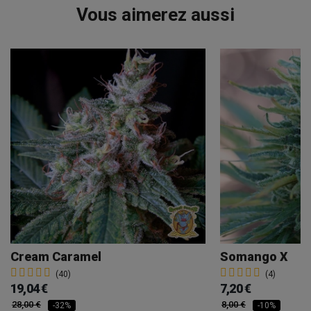
Vous aimerez aussi
Cream Caramel
Somango X
(40)
(4)
19,04 €
7,20 €
28,00 €
8,00 €
-32%
-10%