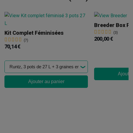
Breeder Box P
Kit Complet Féminisées
(3)
200,00 €
(7)
70,14 €
Ajouter
Ajouter au panier