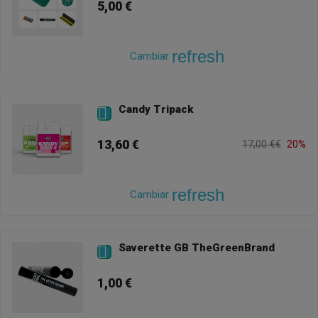
5,00 €
refresh
Cambiar
Candy Tripack

13,60 €
17,00 €€
20%
refresh
Cambiar
Saverette GB TheGreenBrand

1,00 €