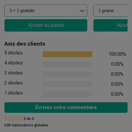
Ajouter au panier
Ajouter
Avis des clients
5 étoiles
100.00%
4 étoiles
0.00%
3 étoiles
0.00%
2 étoiles
0.00%
1 étoiles
0.00%
Écrivez votre commentaire
5
de
5
638 Valorisations globales