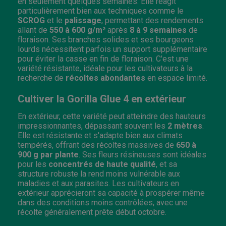
en seulement quelques semaines. Elle réagit
particulièrement bien aux techniques comme le
SCROG
et le
palissage
, permettant des rendements
allant de
550 à 600 g/m²
après
8 à 9 semaines
de
floraison. Ses branches solides et ses bourgeons
lourds nécessitent parfois un support supplémentaire
pour éviter la casse en fin de floraison. C'est une
variété résistante, idéale pour les cultivateurs à la
recherche de
récoltes abondantes
en espace limité.
Cultiver la Gorilla Glue 4 en extérieur
En extérieur, cette variété peut atteindre des hauteurs
impressionnantes, dépassant souvent les
2 mètres
.
Elle est résistante et s'adapte bien aux climats
tempérés, offrant des récoltes massives de
650 à
900 g par plante
. Ses fleurs résineuses sont idéales
pour les
concentrés
de haute qualité
, et sa
structure robuste la rend moins vulnérable aux
maladies et aux parasites. Les cultivateurs en
extérieur apprécieront sa capacité à prospérer même
dans des conditions moins contrôlées, avec une
récolte généralement prête début octobre.