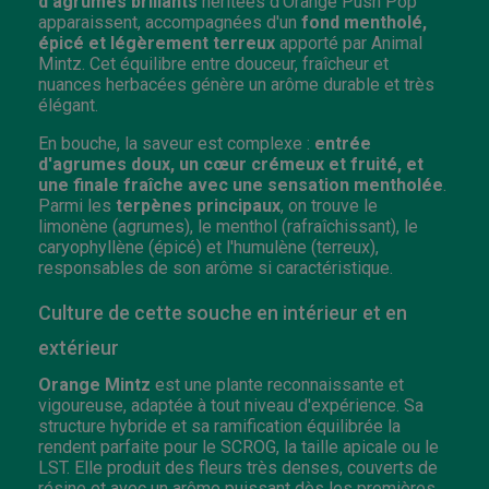
d'agrumes brillants
héritées d'Orange Push Pop
apparaissent, accompagnées d'un
fond mentholé,
épicé et légèrement terreux
apporté par Animal
Mintz. Cet équilibre entre douceur, fraîcheur et
nuances herbacées génère un arôme durable et très
élégant.
En bouche, la saveur est complexe :
entrée
d'agrumes doux, un cœur crémeux et fruité, et
une finale fraîche avec une sensation mentholée
.
Parmi les
terpènes principaux
, on trouve le
limonène (agrumes), le menthol (rafraîchissant), le
caryophyllène (épicé) et l'humulène (terreux),
responsables de son arôme si caractéristique.
Culture de cette souche en intérieur et en
extérieur
Orange Mintz
est une plante reconnaissante et
vigoureuse, adaptée à tout niveau d'expérience. Sa
structure hybride et sa ramification équilibrée la
rendent parfaite pour le SCROG, la taille apicale ou le
LST. Elle produit des fleurs très denses, couverts de
résine et avec un arôme puissant dès les premières