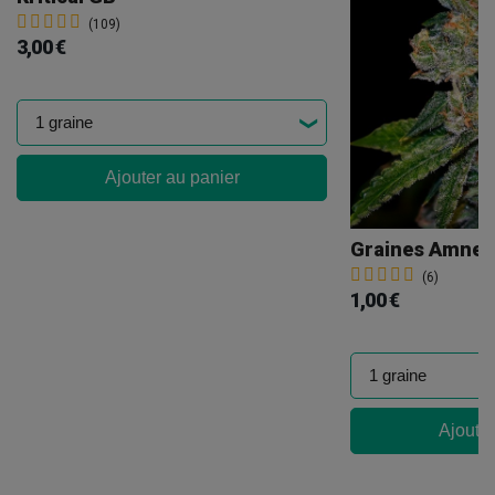
(109)
3,00 €
Ajouter au panier
Graines Amnesi
(6)
1,00 €
Ajouter