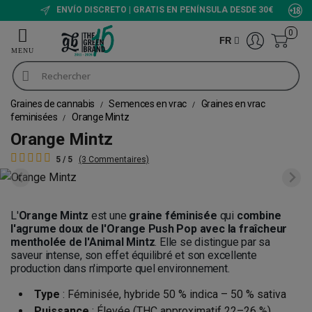
ENVÍO DISCRETO | GRATIS EN PENÍNSULA DESDE 30€
0
FR
Graines de cannabis
Semences en vrac
Graines en vrac
feminisées
Orange Mintz
Orange Mintz
5 / 5
(3 Commentaires)
L'
Orange Mintz
est une
graine féminisée
qui
combine
l'agrume doux de l'Orange Push Pop avec la fraîcheur
mentholée de l'Animal Mintz
. Elle se distingue par sa
saveur intense, son effet équilibré et son excellente
production dans n'importe quel environnement.
Type
: Féminisée, hybride 50 % indica – 50 % sativa
Puissance
: Élevée (THC approximatif 22–26 %)