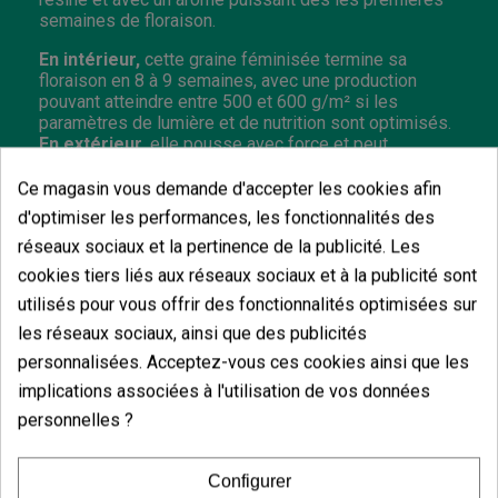
semaines de floraison.
En intérieur,
cette graine féminisée termine sa
floraison en 8 à 9 semaines, avec une production
pouvant atteindre entre 500 et 600 g/m² si les
paramètres de lumière et de nutrition sont optimisés.
En extérieur
, elle pousse avec force et peut
facilement dépasser 1,5 mètre, offrant des récoltes
de 900 à 1200 g par plante fin septembre.
Ce magasin vous demande d'accepter les cookies afin
d'optimiser les performances, les fonctionnalités des
Les graines de cannabis sont vendues à des fins
décoratives et de collection. GB The Green Brand n'est
réseaux sociaux et la pertinence de la publicité. Les
pas responsable de l'utilisation ou de la culture de
cookies tiers liés aux réseaux sociaux et à la publicité sont
ces graines.
utilisés pour vous offrir des fonctionnalités optimisées sur
les réseaux sociaux, ainsi que des publicités
personnalisées. Acceptez-vous ces cookies ainsi que les
implications associées à l'utilisation de vos données
Vous aimerez aussi
personnelles ?
Configurer