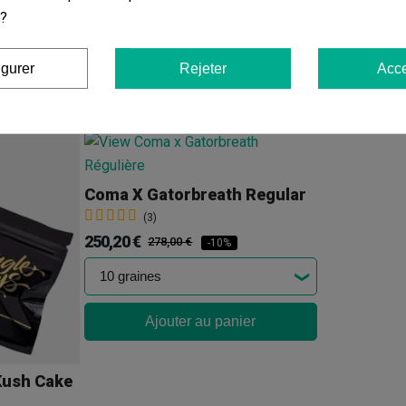
 ?
igurer
Rejeter
Acce
Vous aimerez aussi
Coma X Gatorbreath Regular
(3)
250,20 €
278,00 €
-10%
Ajouter au panier
Kush Cake