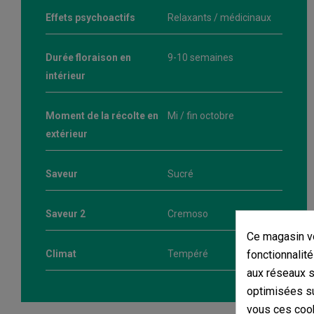
Effets psychoactifs
Relaxants / médicinaux
Durée floraison en
9-10 semaines
intérieur
Moment de la récolte en
Mi / fin octobre
extérieur
Saveur
Sucré
Saveur 2
Cremoso
Ce magasin vo
fonctionnalité
Climat
Tempéré
aux réseaux so
optimisées su
vous ces cook