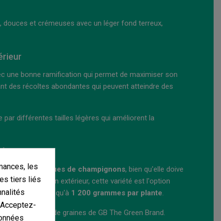
s, douces et crémeuses avec un léger fond terreux,
érieur
avec une bonne ramification qui permet de maximiser son
ant des récoltes abondantes qui peuvent atteindre des
par différentes tailles légères qui améliorent la
érieur
mances, les
tance aux attaques de champignons
, bien qu'elle doive
es tiers liés
e est cultivée en extérieur, cette variété est l'option
nnalités
uvant produire jusqu'à
1 200 grammes par plante
.
. Acceptez-
 par la garantie de graines de GB The Green Brand.
données