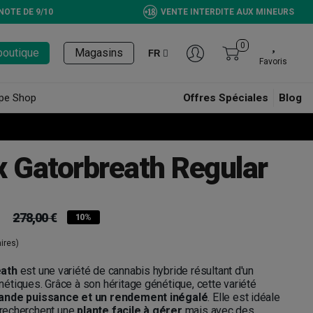
NOTE DE 9/10
VENTE INTERDITE AUX MINEURS
0
boutique
Magasins
FR
Favoris
pe Shop
Offres Spéciales
Blog
x Gatorbreath Regular
278,00 €
10%
ires)
eath
est une variété de cannabis hybride résultant d'un
tiques. Grâce à son héritage génétique, cette variété
ande puissance et un rendement inégalé
. Elle est idéale
i recherchent une
plante facile à gérer
mais avec des