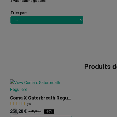
4 Valorisations globales
Trier par:
Produits d
Coma X Gatorbreath Regular
(3)
250,20 €
278,00 €
-10%