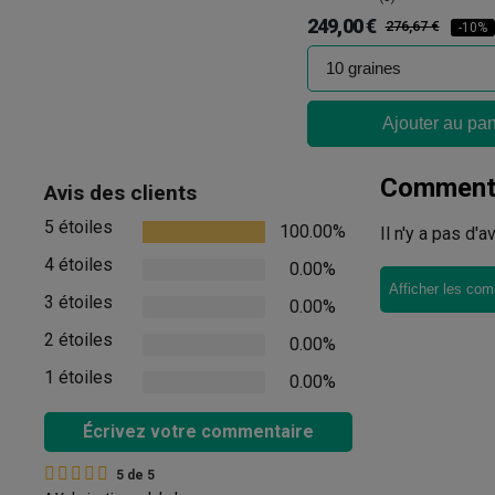
249,00 €
276,67 €
-10%
Ajouter au pan
Commenta
Avis des clients
5 étoiles
100.00%
Il n'y a pas d'
4 étoiles
0.00%
Afficher les com
3 étoiles
0.00%
2 étoiles
0.00%
1 étoiles
0.00%
Écrivez votre commentaire
5
de
5