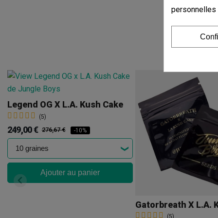
personnelles
Conf
Legend OG X L.A. Kush Cake
(5)
249,00 €
276,67 €
-10%
Ajouter au panier
Gatorbreath X L.A. 
(5)