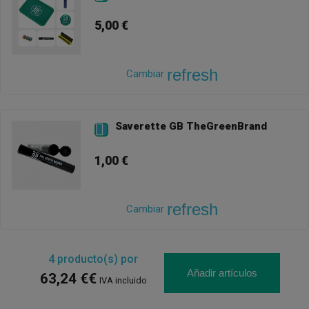
5,00 €
refresh
Cambiar
Saverette GB TheGreenBrand

1,00 €
refresh
Cambiar
4
producto(s) por
Añadir artículos
63,24 €€
IVA incluido