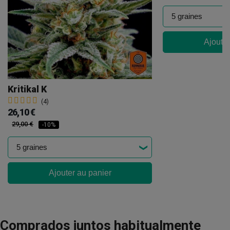
Ajouter
Kritikal K
(4)
26,10 €
29,00 €
-10%
Ajouter au panier
Comprados juntos habitualmente