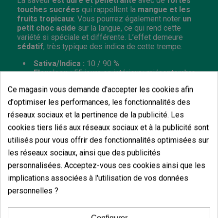
La saveur
est dure et pénétrante
avec de
fortes
touches sucrées
qui rappellent la
mangue et les
fruits tropicaux
. Vous pourrez également noter
un
petit choc acide
sur la langue, ce qui rend cette
variété si spéciale et différente. L’effet demeure
sédatif
, très typique des indica de cette trempe.
Sativa/Indica :
10 / 90 %
Floraison :
55 jours en intérieur ; mi/septembre
en extérieur.
Ce magasin vous demande d'accepter les cookies afin
Hauteur :
80 - 100 cm en intérieur ; de 2 à 3 m en
extérieur.
d'optimiser les performances, les fonctionnalités des
réseaux sociaux et la pertinence de la publicité. Les
cookies tiers liés aux réseaux sociaux et à la publicité sont
utilisés pour vous offrir des fonctionnalités optimisées sur
les réseaux sociaux, ainsi que des publicités
Vous aimerez aussi
personnalisées. Acceptez-vous ces cookies ainsi que les
implications associées à l'utilisation de vos données
personnelles ?
Configurer