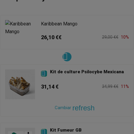
Karibbean Mango
26,10 €€
29,00 €€
10%
Kit de culture Psilocybe Mexicana

31,14 €
34,99 €€
11%
refresh
Cambiar
Kit Fumeur GB
