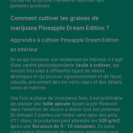
conserver la lucidité mentale et favoriser des
pensées positives.
Comment cultiver les graines de
marijuana Pineapple Dream Edition ?
Apprendre à cultiver Pineapple Dream Edition
en intérieur
En ce qui concerne son rendement en intérieur, il s’agit
d’une variété photodépendante
facile à cultiver
, qui
résiste très bien à différents types de stress
abiotiques et qui pousse vigoureusement et de façon
robuste, pré​sentant des ton verts clairs et des détails
ocres et marrons.
Une fois la phase de croissance finie, il est préférable
de réaliser une
taille apicale
durant la pré-floraison
dans l’intention de réussir à libérer tout son potentiel.
En utilisant 9 plantes par mètre carré dans des pots
d’11 litres, la production peut atteindre les
500 g/m2
,
après une
floraison de 9 - 10 semaines
. En outre,
c’est mieux d’employer des engrais organiques pour