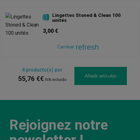
Lingettes Stoned & Clean 100

unités
3,00 €
refresh
Cambiar
4
producto(s) por
Añadir artículos
55,76 €€
IVA incluido
Rejoignez notre
newsletter !