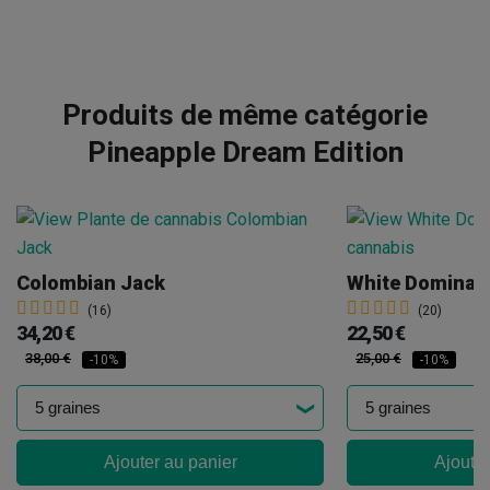
Produits de même catégorie
Pineapple Dream Edition
Colombian Jack
White Domina
(16)
(20)
34,20 €
22,50 €
38,00 €
25,00 €
-10%
-10%
Ajouter au panier
Ajouter