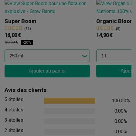
Super Boom
Organic Bloom
(51)
(5)
16,00 €
14,90 €
20,00 €
-20%
Ajouter au panier
Ajouter
Avis des clients
5 étoiles
100.00%
4 étoiles
0.00%
3 étoiles
0.00%
2 étoiles
0.00%