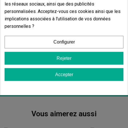
les réseaux sociaux, ainsi que des publicités
un usage pendant la journée tant pour réaliser des
activités créatives que dans les réunions sociales.
personnalisées. Acceptez-vous ces cookies ainsi que les
Par ailleurs, elle peut être une excellente solution
implications associées à l'utilisation de vos données
pour augmenter l'appétit chez les personnes
personnelles ?
souffrant de troubles alimentaires.
Données importantes sur la variété Pineapple
Configurer
Dream Edition :
Sativa/Indica
: 70 / 30 %
Rejeter
Floraison
: 9 - 10 semaines en intérieur et mi-
octobre en extérieur.
Hauteur
: 0,7 - 1,1 m en intérieur et 1,2 - 1,8 m en
Accepter
extérieur.
Vous aimerez aussi