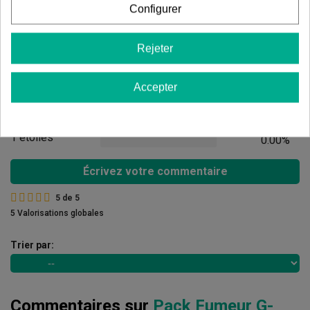
Configurer
Avis des clients
5 étoiles
100.00%
Rejeter
4 étoiles
0.00%
Accepter
3 étoiles
0.00%
2 étoiles
0.00%
1 étoiles
0.00%
Écrivez votre commentaire
5
de
5
5 Valorisations globales
Trier par:
Commentaires sur
Pack Fumeur G-