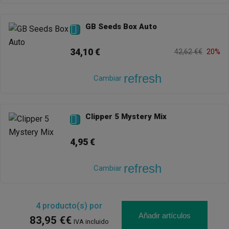
GB Seeds Box Auto

34,10 €
42,62 €€
20%
refresh
Cambiar
Clipper 5 Mystery Mix

4,95 €
refresh
Cambiar
4
producto(s) por
Añadir artículos
83,95 €€
IVA incluido