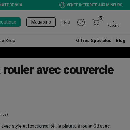
NOTE DE 9/10
VENTE INTERDITE AUX MINEURS
0
boutique
Magasins
FR
Favoris
pe Shop
Offres Spéciales
Blog
 rouler avec couvercle
ires)
avec style et fonctionnalité : le plateau à rouler GB avec