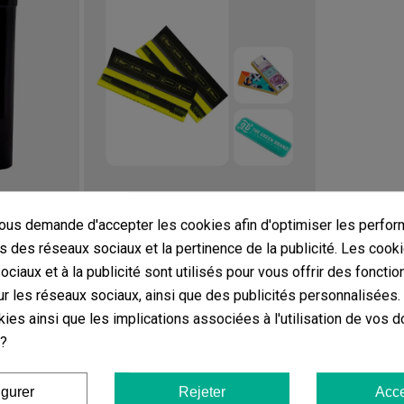
Pot POP GB TheGreenBrand 80ml
Kit Daily Paper GB
us demande d'accepter les cookies afin d'optimiser les perfor
(8)
s des réseaux sociaux et la pertinence de la publicité. Les cooki
3,85 €
ciaux et à la publicité sont utilisés pour vous offrir des fonctio
r les réseaux sociaux, ainsi que des publicités personnalisées
ies ainsi que les implications associées à l'utilisation de vos 
ier
Ajouter au panier
 ?
ires sur
Plateau à rouler avec couvercle
igurer
Rejeter
Acce