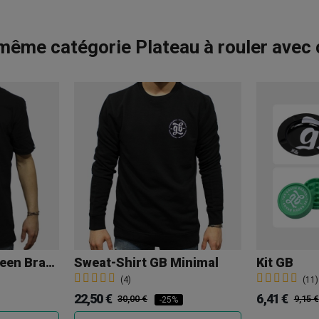
même catégorie Plateau à rouler avec
T-Shirt GB The Green Brand
Sweat-Shirt GB Minimal
Kit GB
(4)
(11)
22,50 €
6,41 €
30,00 €
9,15 €
-25%