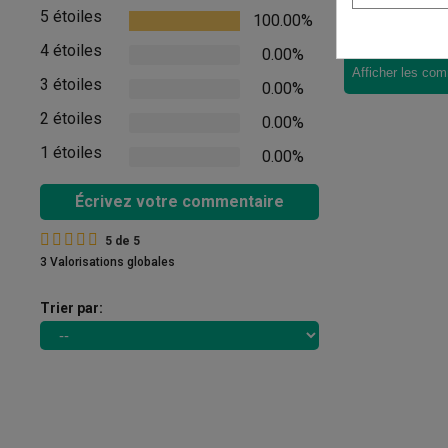
5 étoiles
100.00%
Il n'y a pas d'
4 étoiles
0.00%
Afficher les com
3 étoiles
0.00%
2 étoiles
0.00%
1 étoiles
0.00%
Écrivez votre commentaire
5
de
5
3 Valorisations globales
Trier par: