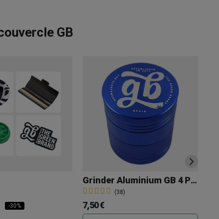
 couvercle GB
Grinder Aluminium GB 4 Parties 40 Mm
(38)
7,50 €
1,
-30%