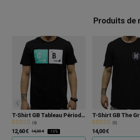
Produits de 
T-Shirt GB Tableau Périodique
(4)
(5)
12,60 €
14,00 €
14,00 €
-10%