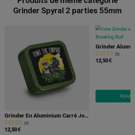
Produits de même catégorie
Grinder Spyral 2 parties 55mm
(5)
12,50 €
Ajouter
Grinder En Aluminium Carré Joint The Empire
(3)
12,50 €