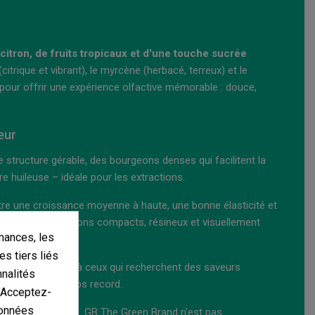
itron, de fruits tropicaux et d'une touche sucrée
citrique et vibrant), le myrcène (herbacé, terreux) et le
 pour offrir une expérience olfactive mémorable : douce,
eur
ne structure gérable, des bourgeons denses qui facilitent la
 huileuse – idéale pour les extractions.
ntre une croissance moyenne à haute, une bonne élasticité et
produit des bourgeons compacts, résineux et visuellement
mances, les
mentale uniforme.
es tiers liés
 expérimentés qu'à ceux qui recherchent des saveurs
nnalités
nelles en un temps record.
. Acceptez-
données
s et de collection. GB The Green Brand n'est pas