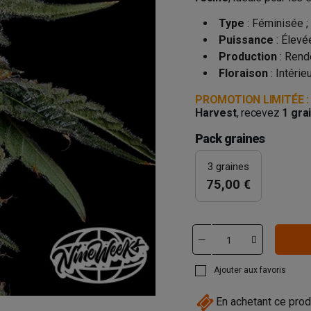
Type
: Féminisée ;
Puissance
: Élevé
Production
: Rend
Floraison
: Intérie
PROMOTION LIMITÉE :
Harvest
, recevez
1 gra
Pack graines
3 graines
75,00 €
Ajouter aux favoris
En achetant ce prod