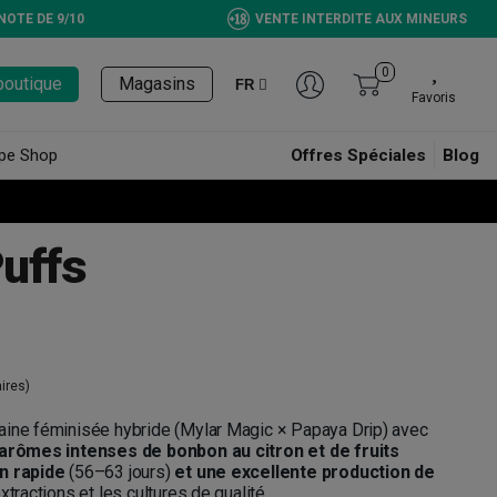
NOTE DE 9/10
VENTE INTERDITE AUX MINEURS
0
boutique
Magasins
FR
Favoris
pe Shop
Offres Spéciales
Blog
uffs
ires)
aine féminisée hybride (Mylar Magic × Papaya Drip) avec
 arômes intenses de bonbon au citron et de fruits
on rapide
(56–63 jours)
et une excellente production de
extractions et les cultures de qualité.