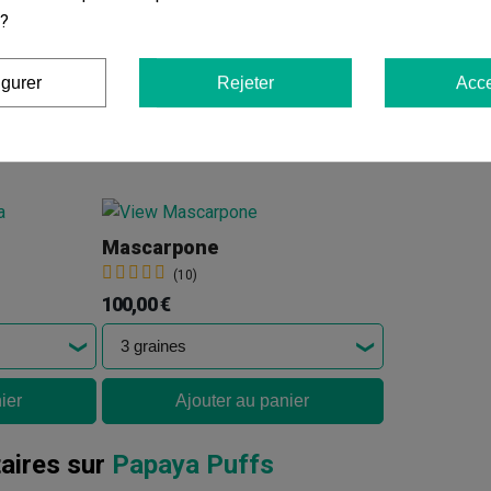
 ?
responsable de l'utilisation ou de la culture de ces graines.
igurer
Rejeter
Acce
Vous aimerez aussi
Mascarpone
(10)
100,00 €
ier
Ajouter au panier
ires sur
Papaya Puffs