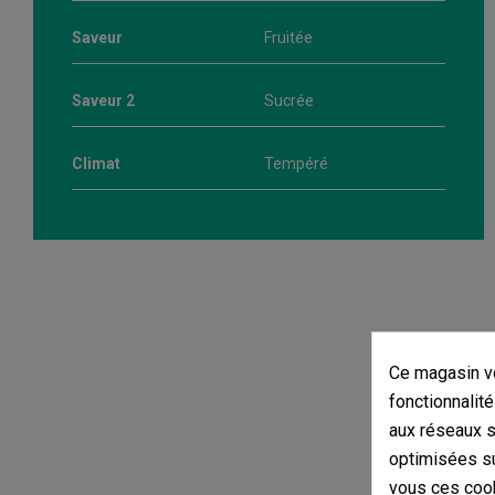
Saveur
Fruitée
Saveur 2
Sucrée
Climat
Tempéré
Ce magasin vo
fonctionnalité
aux réseaux so
optimisées su
vous ces cook