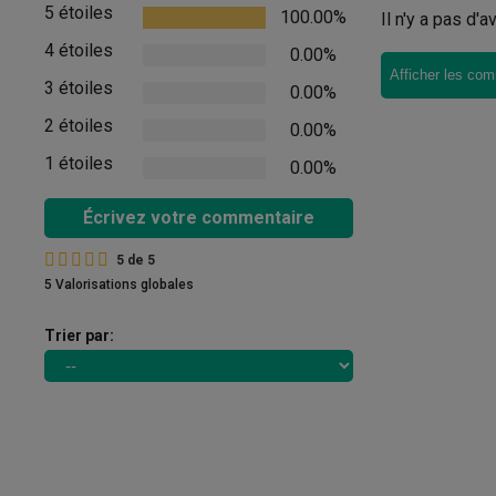
5 étoiles
100.00%
Il n'y a pas d'
4 étoiles
0.00%
Afficher les com
3 étoiles
0.00%
2 étoiles
0.00%
1 étoiles
0.00%
Écrivez votre commentaire
5
de
5
5 Valorisations globales
Trier par: