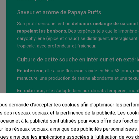
Saveur et arôme de Papaya Puffs
Son profil sensoriel est un
délicieux mélange de caramel c
rappelant les bonbons
. Des terpènes tels que le limonène (
caryophyllène (épicé et chaud) se distinguent, interagissant
tropicale, avec profondeur et fraîcheur.
Culture de cette souche en intérieur et en extéri
En intérieur
, elle a une floraison rapide en 56 à 63 jours, u
manucure, une production de résine abondante et une texture
En extérieur
, elle s'adapte bien aux climats tempérés, mo
une floraison sans prolonger excessivement le cycle. Elle 
us demande d'accepter les cookies afin d'optimiser les perfor
attrayants, adaptés aux extractions et à une floraison orne
s des réseaux sociaux et la pertinence de la publicité. Les cooki
Cette variété est recommandée aussi bien aux cultivateurs
ciaux et à la publicité sont utilisés pour vous offrir des fonctio
intenses, une esthétique premium et des récoltes exception
r les réseaux sociaux, ainsi que des publicités personnalisées
ies ainsi que les implications associées à l'utilisation de vos 
Les graines de cannabis sont vendues à des fins décorative