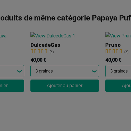
oduits de même catégorie Papaya Pu
DulcedeGas
Pruno
(5)
(5)
40,00 €
40,00 €
nier
Ajouter au panier
Ajou