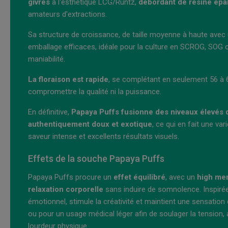
givrés
à l'esthétique LCG/Runtz,
débordant de résine épai
amateurs d'extractions.
Sa structure de croissance, de taille moyenne à haute avec u
emballage efficaces, idéale pour la culture en SCROG, SOG o
maniabilité.
La floraison est rapide
, se complétant en seulement 56 à 6
compromettre la qualité ni la puissance.
En définitive,
Papaya Puffs fusionne des niveaux élevés 
authentiquement doux et exotique
, ce qui en fait une va
saveur intense et excellents résultats visuels.
Effets de la souche Papaya Puffs
Papaya Puffs procure un
effet équilibré
, avec un
high men
relaxation corporelle
sans induire de somnolence. Inspirée 
émotionnel, stimule la créativité et maintient une sensation d
ou pour un usage médical léger afin de soulager la tension,
lourdeur physique.