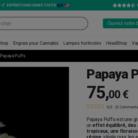
EXPÉDITIONS DANS TOUTE
Ouvrez votre 
shop
Engrais pour Cannabis
Lampes horticoles
HeadShop
Va
Papaya Puffs
Papaya P
75
,
00 €
5/5
(5 Commenta
Papaya Puffs est une gr
un
effet équilibré, des
tropicaux, une florais
résine
, idéale pour les 