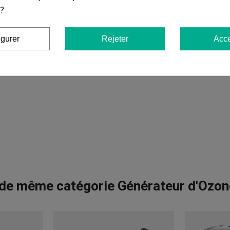
 ?
igurer
Rejeter
Acce
 de même catégorie Générateur d'Ozon