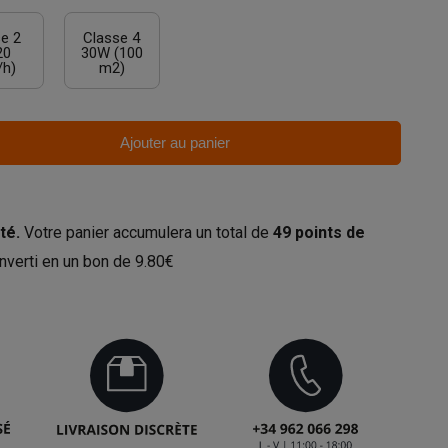
e 2
Classe 4
20
30W (100
/h)
m2)
Ajouter au panier
té.
Votre panier accumulera un total de
49
points de
nverti en un bon de
9.80€