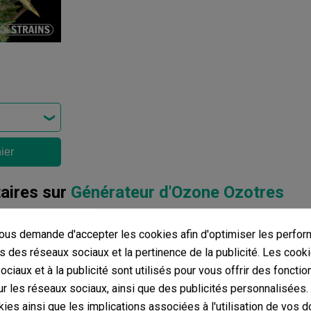
ier
ires sur
Générateur d'Ozone Ozotres
avis dans votre langue, vérifiez-les tous en cliquant sur « avis dan
us demande d'accepter les cookies afin d'optimiser les perfor
s des réseaux sociaux et la pertinence de la publicité. Les cooki
mentaires dans d’autres langues
ciaux et à la publicité sont utilisés pour vous offrir des fonctio
r les réseaux sociaux, ainsi que des publicités personnalisées
ies ainsi que les implications associées à l'utilisation de vos 