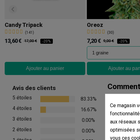
Candy Tripack
Oreoz
(141)
(30)
13,60 €
7,20 €
17,00 €
9,00 €
-20%
-20%
Ajouter au panier
Ajouter au pan
Commenta
Avis des clients
5 étoiles
83.33%
Il n'y a pas d'
Ce magasin vo
4 étoiles
16.67%
fonctionnalité
Afficher les com
3 étoiles
0.00%
aux réseaux so
2 étoiles
optimisées su
0.00%
vous ces cook