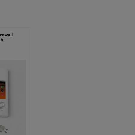
rnwall
/h