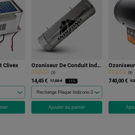
 Clivex
Ozoniseur De Conduit Indizono
(3)
(8)
14,45 €
740,00 €
17,00 €
92
-15%
nier
Ajouter au panier
Ajou