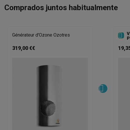
Comprados juntos habitualmente
V

Générateur d'Ozone Ozotres
P
319,00 €€
19,3