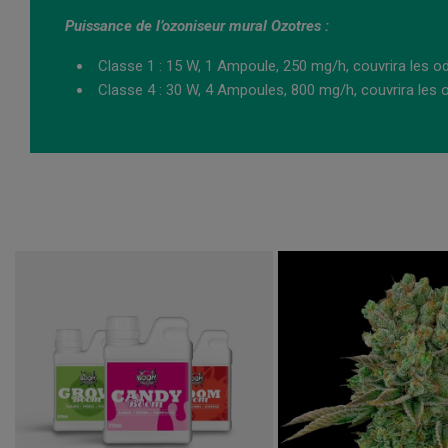
Puissance de l’ozoniseur mural Ozotres :
Classe 1 : 15 W, 1 Ampoule, 250 mg/h, couvrira les o
Classe 4 : 30 W, 4 Ampoules, 800 mg/h, couvrira les