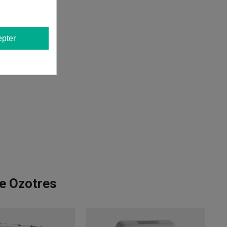
pter
e Ozotres