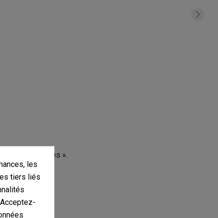
s d'autres langues ».
mances, les
es tiers liés
nnalités
. Acceptez-
données