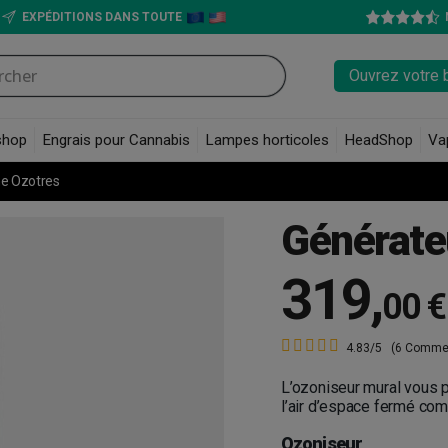
EXPÉDITIONS DANS TOUTE
Ouvrez votre 
shop
Engrais pour Cannabis
Lampes horticoles
HeadShop
Va
e Ozotres
Générate
319
,
00 €
4.83/5
(6 Commen
L’ozoniseur mural vous 
l’air d’espace fermé co
Ozoniseur