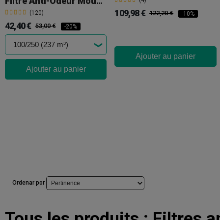
Filtre Anti-Odeur Mountain Air
(4)
109,98 €
(120)
122,20 €
-10%
42,40 €
53,00 €
-20%
Ajouter au panier
Ajouter au panier
Ordenar por
Tous les produits :
Filtres 