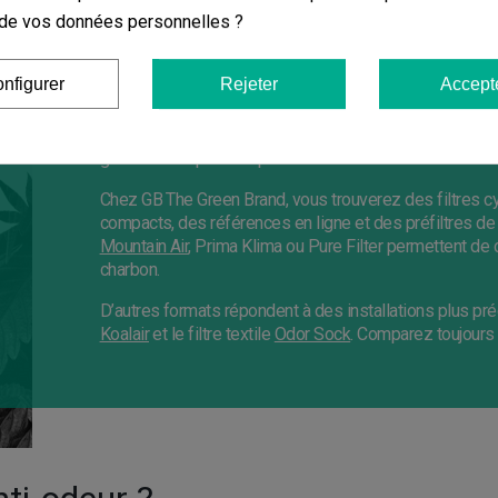
diamètre et d
on de vos données personnelles ?
nfigurer
Rejeter
Accept
Un
filtre à charbon culture indoor
retient une partie 
de charbon actif. Il fonctionne avec un extracteur et doit
gaines et l’espace disponible.
Chez GB The Green Brand, vous trouverez des filtres c
compacts, des références en ligne et des préfiltres
Mountain Air
, Prima Klima ou Pure Filter permettent de
charbon.
D’autres formats répondent à des installations plus p
Koalair
et le filtre textile
Odor Sock
. Comparez toujours l