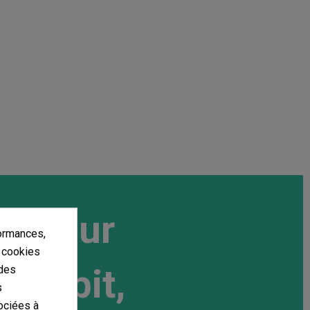
on pour
ormances,
s cookies
: débit,
 des
s
ociées à