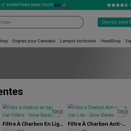
EXPÉDITIONS DANS TOUTE
Ouvrez votre 
shop
Engrais pour Cannabis
Lampes horticoles
HeadShop
Va
entes
rite_border
favorite_border
favo
Filtre À Charbon En Ligne Can Filters
Filtre À Charbon Anti-Odeur Can-Lite