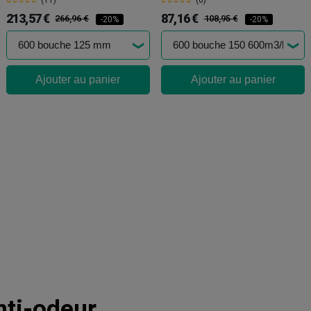
(11)
(6)
213,57 €
87,16 €
266,96 €
108,95 €
-20%
-20%
Ajouter au panier
Ajouter au panier
anti-odeur