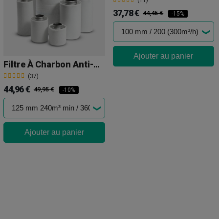
(11)
37,78 €
44,45 €
-15%
Ajouter au panier
Filtre À Charbon Anti-Odeur Prima Klima
(37)
44,96 €
49,95 €
-10%
Ajouter au panier