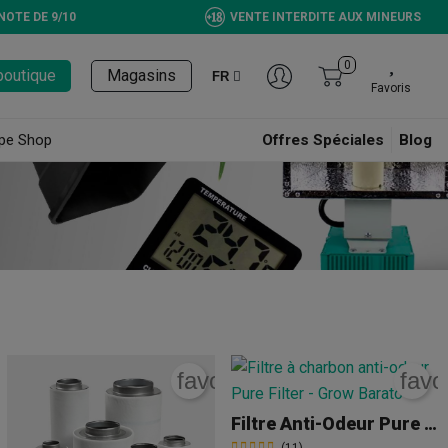
NOTE DE 9/10
VENTE INTERDITE AUX MINEURS
0
boutique
Magasins
FR
Favoris
pe Shop
Offres Spéciales
Blog
rite_border
favorite_border
favo
Filtre Anti-Odeur Pure Filter