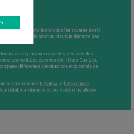
urée
er
des molécules odorantes lorsque l’air traverse son lit
 être choisi selon le débit du circuit, le diamètre des
ylindriques de plusieurs capacités, des modèles
 de remplacement. Les gammes
Can Filters
, Can-Lite,
 comparer différentes constructions et quantités de
récises, notamment le
FiltroKoa
, le
filtre en ligne
eur débit, leur diamètre et leur mode d’installation.