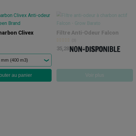
Charbon Clivex
Filtre Anti-Odeur Falcon
(3)
35,28 €
41,50 €
-15%
outer au panier
Voir plus