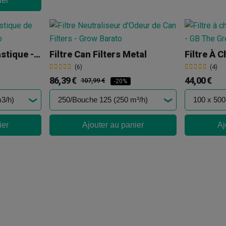
ier
Filtre Anti Odeur Plastique - Can Filters
Filtre Can Filters Metal
Filtre À 
(6)
(4)
86,39 €
44,00 €
107,99 €
-20%
ier
Ajouter au panier
Aj