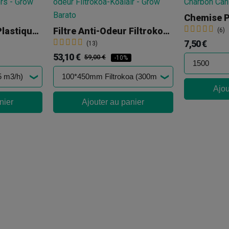
Filtre Anti Odeur Plastique - Can Filters
Filtre Anti-Odeur Filtrokoa-Koalair
(6)
7,50 €
(13)
53,10 €
59,00 €
-10%
Ajou
nier
Ajouter au panier