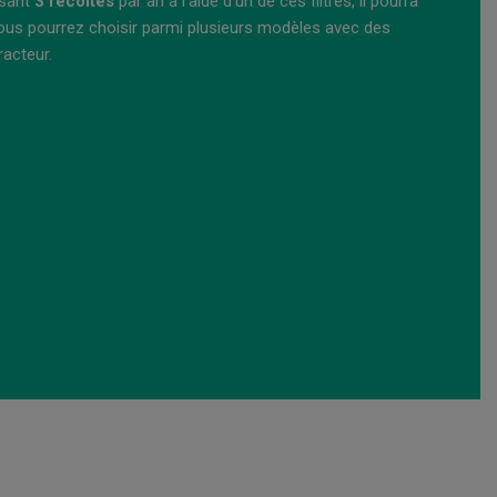
isant
3 récoltes
par an à l’aide d’un de ces filtres, il pourra
Vous pourrez choisir parmi plusieurs modèles avec des
racteur.