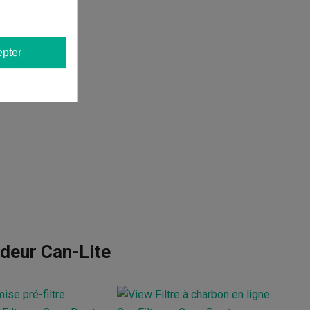
pter
odeur Can-Lite