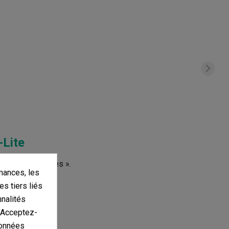
-Lite
s d'autres langues ».
mances, les
es tiers liés
nnalités
. Acceptez-
données