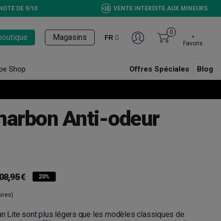
NOTE DE 9/10
VENTE INTERDITE AUX MINEURS
0
boutique
Magasins
FR
Favoris
pe Shop
Offres Spéciales
Blog
Charbon Anti-odeur
08,95 €
20%
ires)
an Lite sont plus légers que les modèles classiques de