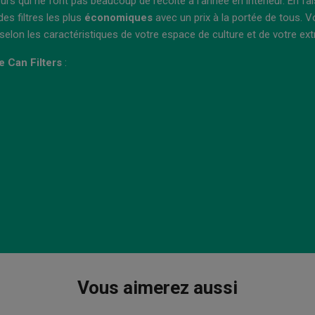
eurs qui ne font pas beaucoup de récolte à l’année en intérieur. En fa
des filtres les plus
économiques
avec un prix à la portée de tous. 
elon les caractéristiques de votre espace de culture et de votre ext
e Can Filters
:
Vous aimerez aussi