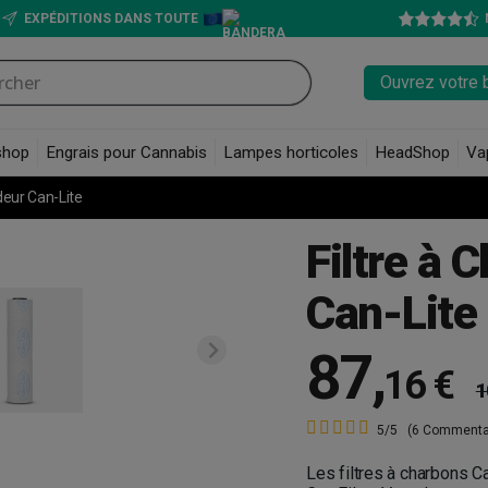
EXPÉDITIONS DANS TOUTE
Ouvrez votre 
shop
Engrais pour Cannabis
Lampes horticoles
HeadShop
Va
deur Can-Lite
Filtre à 
Can-Lite
87
,
16 €
1
5/5
(6 Commenta
Les filtres à charbons C