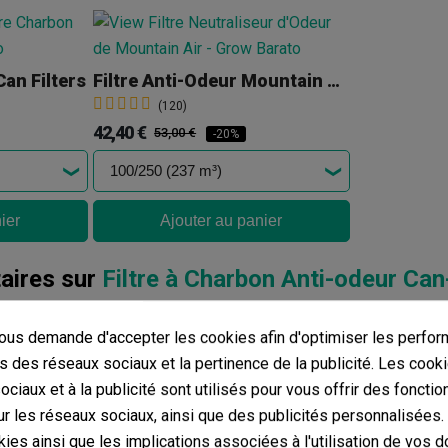
Can Filters
Filtre Anti-Odeur Mountain Air
(120)
42,40 €
53,00 €
-20%
ier
Ajouter au panier
ires sur
Filtre à Charbon Anti-odeur Can
avis dans votre langue, vérifiez-les tous en cliquant sur « avis dan
us demande d'accepter les cookies afin d'optimiser les perfor
s des réseaux sociaux et la pertinence de la publicité. Les cooki
mentaires dans d’autres langues
ciaux et à la publicité sont utilisés pour vous offrir des fonctio
r les réseaux sociaux, ainsi que des publicités personnalisées
ies ainsi que les implications associées à l'utilisation de vos 