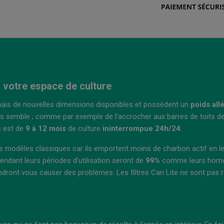
r votre espace de culture
is de nouvelles dimensions disponibles et possèdent un
poids
all
n vous semble ; comme par exemple de l'accrocher aux barres de toits 
s est de
9 à 12 mois
de culture
ininterrompue
24h/24
.
es modèles classiques car ils emportent moins de charbon actif en leur
endant leurs périodes d’utilisation seront de
99%
comme leurs homolog
endront vous causer des problèmes. Les filtres Can Lite ne sont pas r