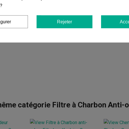
 ?
igurer
Rejeter
Acce
ême catégorie Filtre à Charbon Anti-