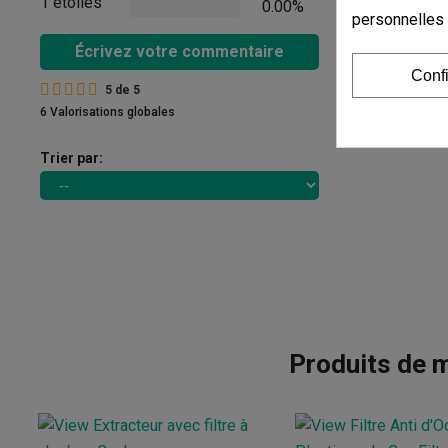
1 étoiles
0.00%
personnelles
Écrivez votre commentaire
Conf
5
de
5
6 Valorisations globales
Trier par:
Produits de m