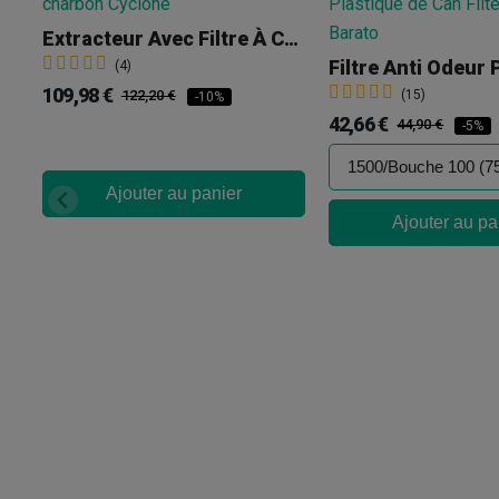
Extracteur Avec Filtre À Charbon Cyclone
(4)
109,98 €
122,20 €
(15)
-10%
42,66 €
44,90 €
-5%
Ajouter au panier
Ajouter au pa