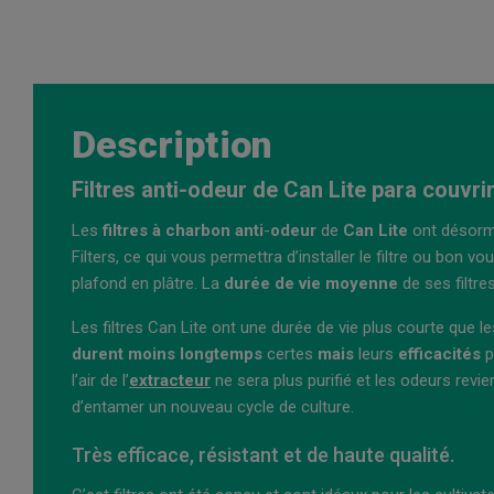
Description
Filtres anti-odeur de Can Lite para couvri
Les
filtres à charbon
anti
-
odeur
de
Can
Lite
ont désorma
Filters, ce qui vous permettra d’installer le filtre ou bo
plafond en plâtre. La
durée de vie moyenne
de ses filtre
Les filtres Can Lite ont une durée de vie plus courte que l
durent
moins
longtemps
certes
mais
leurs
efficacités
p
l’air de l’
extracteur
ne sera plus purifié et les odeurs revi
d’entamer un nouveau cycle de culture.
Très efficace, résistant et de haute qualité.