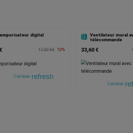
emporisateur digital
Ventilateur mural a

télécommande
€
33,60 €
11,00 €€
10%
refresh
Cambiar
re
Cambiar