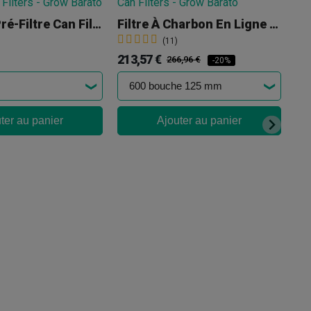
Chemise Pré-Filtre Can Filters
Filtre À Charbon En Ligne Can Filters
(11)
213,57 €
266,96 €
-20%
ter au panier
Ajouter au panier
5,