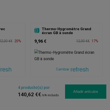
vec
Thermo-Hygromètre Grand

écran GB à sonde
9,96 €
42,00 €€
20%
12,00 €€
17%
fresh
refresh
Cambiar
4
producto(s) por
Añadir artículos
140,62 €€
IVA incluido