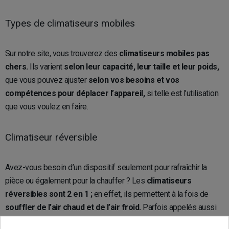
Types de climatiseurs mobiles
Sur notre site, vous trouverez des
climatiseurs mobiles pas
chers.
Ils varient
selon leur capacité, leur taille et leur poids,
que vous pouvez ajuster
selon vos besoins et vos
compétences pour déplacer l’appareil,
si telle est l’utilisation
que vous voulez en faire.
Climatiseur réversible
Avez-vous besoin d’un dispositif seulement pour rafraîchir la
pièce ou également pour la chauffer ? Les
climatiseurs
réversibles sont 2 en 1 ;
en effet, ils permettent à la fois de
souffler de l’air chaud et de l’air froid.
Parfois appelés aussi
“
pompes à chaleur air-air
”, il s’agit là d’une
option rentable