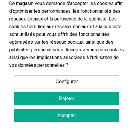
puisqu’elle peut être utilisée
toute l’année
afin d’adapter la
Ce magasin vous demande d'accepter les cookies afin
température de l’espace de culture à n’importe quelle condition
d'optimiser les performances, les fonctionnalités des
climatique, et vous n’aurez donc
pas à investir dans un système
réseaux sociaux et la pertinence de la publicité. Les
de chauffage.
cookies tiers liés aux réseaux sociaux et à la publicité
sont utilisés pour vous offrir des fonctionnalités
optimisées sur les réseaux sociaux, ainsi que des
Types de climatiseurs réversibles que nous
publicités personnalisées. Acceptez-vous ces cookies
proposons
ainsi que les implications associées à l'utilisation de
vos données personnelles ?
Les climatiseurs réversibles que nous proposons dans notre
catalogue offrent
différentes capacités mesurables en BTU,
Configurer
et
puissances calorifiques et frigorifiques en kW.
Avec leur
disposition en
split,
ils sont plutôt
silencieux
et ont une fonction
Rejeter
anti agents infectieux.
Accepter
Climatiseur fixe