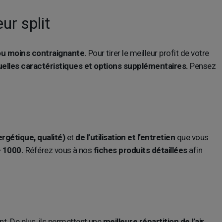
ur split
 ou moins contraignante.
Pour tirer le meilleur profit de votre
elles caractéristiques et options supplémentaires.
Pensez
rgétique, qualité)
et
de l’utilisation et l’entretien
que vous
÷ 1000.
Référez vous à nos
fiches produits détaillées
afin
nt. De plus, ils permettent une
meilleure répartition de l’air