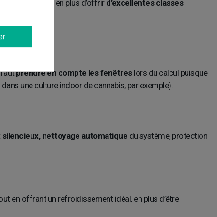
 vous séduiront, en plus d’offrir
d’excellentes classes
er
 faut
prendre en compte les fenêtres
lors du calcul puisque
s dans une culture indoor de cannabis, par exemple).
t
silencieux, nettoyage automatique
du système, protection
out en offrant un refroidissement idéal, en plus d’être