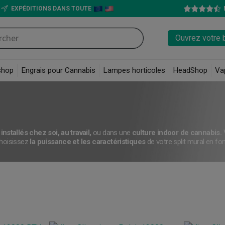
EXPÉDITIONS DANS TOUTE
Ouvrez votre 
shop
Engrais pour Cannabis
Lampes horticoles
HeadShop
Va
e
installés chez soi,
au travail,
ou dans une
culture indoor de cannabis.
V
hoisissez
la puissance et les caractéristiques
de votre split mural en fo