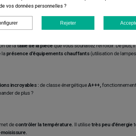
me de chauffage.
Ils disposent
d’options complémentaires
qui
on de vos données personnelles ?
nfigurer
Rejeter
Accept
-je choisir ?
on de la
taille de la pièce
que vous souhaitez refroidir. De plus, il
 la
présence d’équipements chauffants
(utilisation de lampe
ns incroyables :
de classe énergétique
A+++,
fonctionnemen
ander de plus ?
rmet de
contrôler la température.
Il utilise
très peu d’énergie
t
-moisissure.