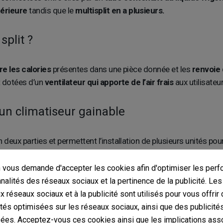
térieure
tandis que le
multisplit en a plusieurs.
split ?
re les calories
présentes dans une pièce donnée et les
renvoie 
nt dotées d’un
ventilateur qui apporte de l’air frais
aux utilisateur
 un climatiseur gainable
n deux parties et permettent l’installation de plusieurs unités pou
ché dans la structure du bâtiment dans lequel il est installé,
vous demande d'accepter les cookies afin d'optimiser les perf
split à un tarif imbattable sur 
nnalités des réseaux sociaux et la pertinence de la publicité. Le
ux réseaux sociaux et à la publicité sont utilisés pour vous offrir
ités optimisées sur les réseaux sociaux, ainsi que des publicité
us êtes pile au bon endroit. Nous proposons des
dispositifs co
ées. Acceptez-vous ces cookies ainsi que les implications ass