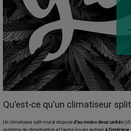
Qu’est-ce qu’un climatiseur spli
Un climatiseur split mural dispose
d’au moins deux unités
(d’o
système de climatisation et l’autre (ou les autres)
à l’intérieur,