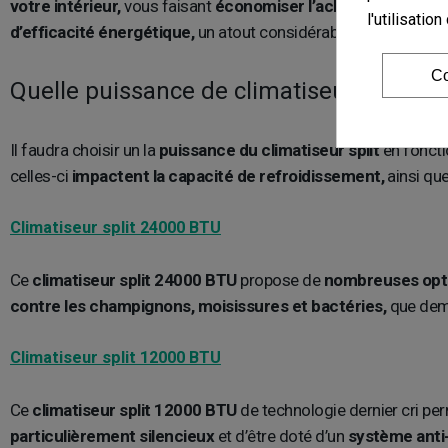
votre intérieur,
vous faisant
économiser l’achat d’un systè
l'utilisati
d’efficacité énergétique,
un atout considérable.
Co
Quelle puissance de climatiseur split dois
Il faudra choisir un la
puissance du climatiseur split
en foncti
celles-ci
impactent la capacité de refroidissement,
ainsi que
Climatiseur split 24000 BTU
Ce
climatiseur split 24000 BTU
propose de
nombreuses optio
contre les champignons, moisissures et bactéries,
que dem
Climatiseur split 12000 BTU
Ce
climatiseur split 12000 BTU
de technologie dernier cri pe
particulièrement silencieux
et d’être doté d’un
système anti