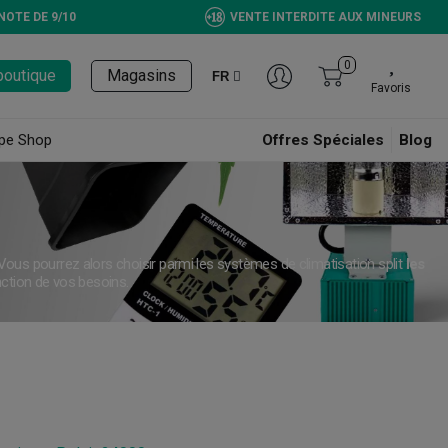
NOTE DE 9/10
VENTE INTERDITE AUX MINEURS
0
boutique
Magasins
FR
Favoris
pe Shop
Offres Spéciales
Blog
ous pourrez alors choisir parmi les systèmes de climatisation split
les
nction de vos besoins.