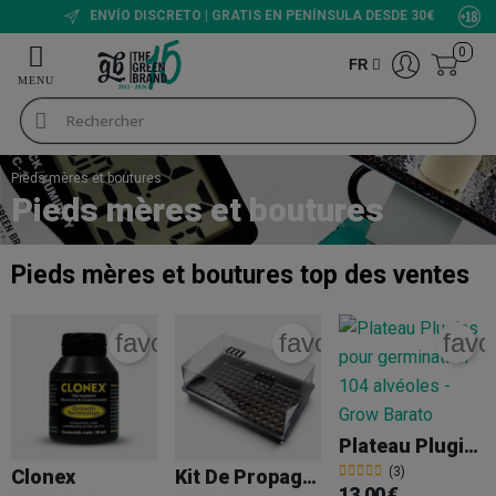
NOTE DE 9/10
0
FR
Pieds mères et boutures
Pieds mères et boutures
Pieds mères et boutures
top des ventes
favorite_border
favorite_border
favo
Plateau Plugins 104 Alvéoles
(3)
Clonex
Kit De Propagation + Plateau
13,00 €