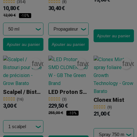
(354)
(8)
10,80 €
30,40 €
12,00 €
-10%
Ajouter au panier
Ajouter au panier
Ajouter au panier
favorite_border
favorite_border
favo
Scalpel / Bistouri
LED Proton SMD CLONER 240 W
Clonex Mist
(16)
(3)
3,00 €
229,50 €
(9)
255,00 €
21,00 €
-10%