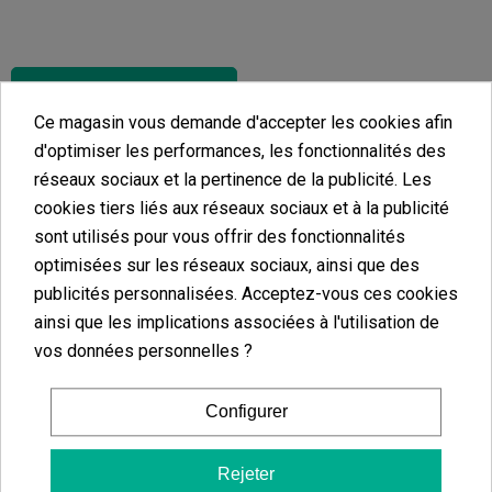
Ajouter au panier
Ce magasin vous demande d'accepter les cookies afin
d'optimiser les performances, les fonctionnalités des
réseaux sociaux et la pertinence de la publicité. Les
Mini-Serre En Plastique Souple 39 X 59 X 21 Cm
cookies tiers liés aux réseaux sociaux et à la publicité
Jiffy7 En Tourbe De 41 Mm
(7)
sont utilisés pour vous offrir des fonctionnalités
15,00 €
(65)
optimisées sur les réseaux sociaux, ainsi que des
108,00 €
publicités personnalisées. Acceptez-vous ces cookies
135,00 €
-20%
ainsi que les implications associées à l'utilisation de
vos données personnelles ?
Ajouter au panier
Configurer
Ajouter au panier
Rejeter