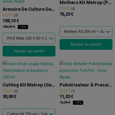
Mothers Kit Metrop (pieds Mères)
Armoire De Culture Dark Street Wide
(4)
76,23 €
(3)
158,10 €
186,00 €
-15%
Ajouter au panier
Ajouter au panier
Cutting Kit Metrop (germination Et Boutures)
Pulvérisateur À Pression Préalable 2 L PUMPRO
(5)
(7)
30,00 €
11,03 €
12,25 €
-10%