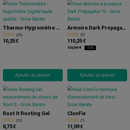
Thermo-Hygromètre Max-Min Digital
Armoire Dark Propagator IV 90 X 60 X 98 Cm R4.0
(26)
(5)
10,25 €
110,25 €
122,50 €
-10%
Ajouter au panier
Ajouter au panier
Root It Rooting Gel
ClonFix
(25)
(7)
8,75 €
11,09 €