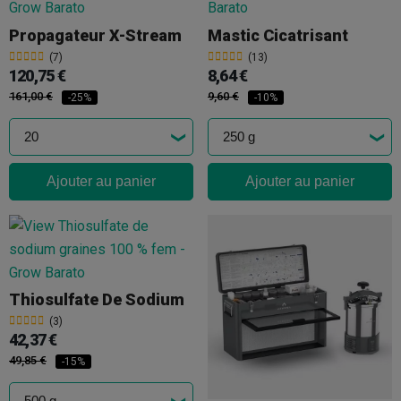
Propagateur X-Stream
Mastic Cicatrisant
(7)
(13)
120,75 €
8,64 €
161,00 €
9,60 €
-25%
-10%
Ajouter au panier
Ajouter au panier
Thiosulfate De Sodium
(3)
42,37 €
49,85 €
-15%