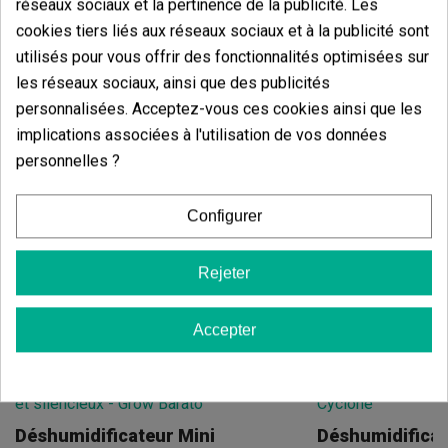
réseaux sociaux et la pertinence de la publicité. Les
Neptune Hydroponics
cookies tiers liés aux réseaux sociaux et à la publicité sont
Il n'y a pas d'avis dans votre langue, vérifiez-les tous en
utilisés pour vous offrir des fonctionnalités optimisées sur
cliquant sur « avis dans d'autres langues ».
les réseaux sociaux, ainsi que des publicités
personnalisées. Acceptez-vous ces cookies ainsi que les
Afficher les commentaires dans d’autres langues
implications associées à l'utilisation de vos données
personnelles ?
Configurer
Rejeter
Produits de même catégorie Tapis
Chauffant Neptune Hydroponics
Accepter
Déshumidificateur Mini