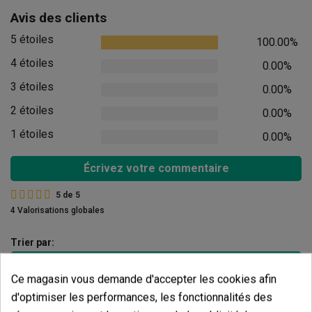
Avis des clients
5 étoiles
100.00%
4 étoiles
0.00%
3 étoiles
0.00%
2 étoiles
0.00%
1 étoiles
0.00%
Écrivez votre commentaire
5
de
5
4 Valorisations globales
Trier par:
Ce magasin vous demande d'accepter les cookies afin
d'optimiser les performances, les fonctionnalités des
Commentaires sur
Tapis Chauffant