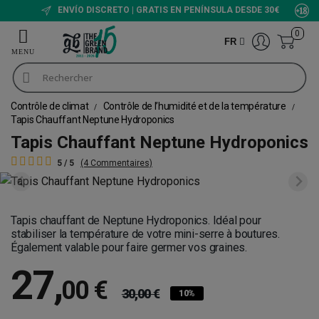
ENVÍO DISCRETO | GRATIS EN PENÍNSULA DESDE 30€
0
FR
Contrôle de climat
Contrôle de l’humidité et de la température
Tapis Chauffant Neptune Hydroponics
Tapis Chauffant Neptune Hydroponics
5 / 5
(4 Commentaires)
Tapis chauffant de Neptune Hydroponics. Idéal pour
stabiliser la température de votre mini-serre à boutures.
Également valable pour faire germer vos graines.
27
,
00 €
30,00 €
10%