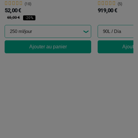
(10)
(5)
52,00 €
919,00 €
65,00 €
-20%
Ajouter au panier
Ajouter