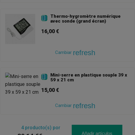
Thermo-hygromètre numérique

avec sonde (grand écran)
16,00 €
refresh
Cambiar
Mini-serre en plastique souple 39 x

59 x 21 cm
15,00 €
refresh
Cambiar
4
producto(s) por
Añadir artículos