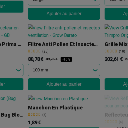
ier
Ajouter au panier
Aj
Réduction Plastique Prima Klima
Filtre Anti Pollen Et Insectes Pour Conduits
(25)
(10)
80,78 €
202,61 €
89,75 €
2
-10%
ier
Ajouter au panier
Aj
Manchon En Plastique
Filtre De Ventilation Bug Blocker
Réflecteu
(4)
1,89 €
(6)