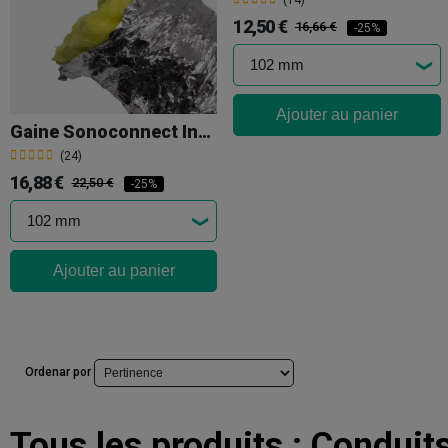
(14)
12,50 €
16,66 €
-25%
Ajouter au panier
Gaine Sonoconnect Insonorisé 5 M
(24)
16,88 €
22,50 €
-25%
Ajouter au panier
Ordenar por
Tous les produits :
Conduits