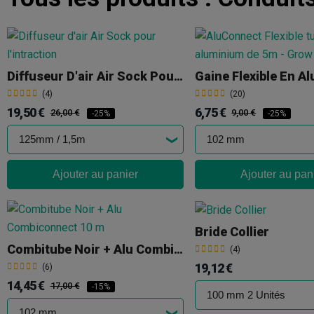
Diffuseur D'air Air Sock Pour L'intraction
(4)
(20)
19,50 €
6,75 €
26,00 €
9,00 €
-25%
-25%
Ajouter au panier
Ajouter au pan
Bride Collier
Combitube Noir + Alu Combiconnect 10 M
(4)
19,12 €
(6)
14,45 €
17,00 €
-15%