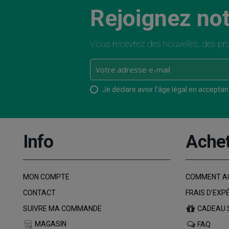
Rejoignez not
Vous recevrez des nouvelles, des pro
Je déclare avoir l’âge légal en acceptant 
Info
Ache
MON COMPTE
COMMENT A
CONTACT
FRAIS D'EXP
SUIVRE MA COMMANDE
CADEAU 
MAGASIN
FAQ