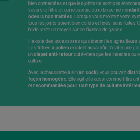
bien connectées et que les joints ne sont pas étanches
travers le filtre et qui ressortira dans la rue,
ne rendant 
odeurs non traitées
. Lorsque vous montez votre systèm
tous les joints soient bien collés et fixés, sans fuites. 
bride reste un moyen sûr de fixation ds gaines.
Il existe des accessoires qui aideront les agriculteurs
Les
f
iltres à pollen
existent aussi afin d’éviter une p
un
clapet anti-retour
qui évitera que les insectes ou 
culture.
Avec la chaussette à air (
a
ir sock
), vous pouvez
distri
façon homogène
. Elle agit elle aussi comme filtre a
et
recommandée pour tout type de culture intérie