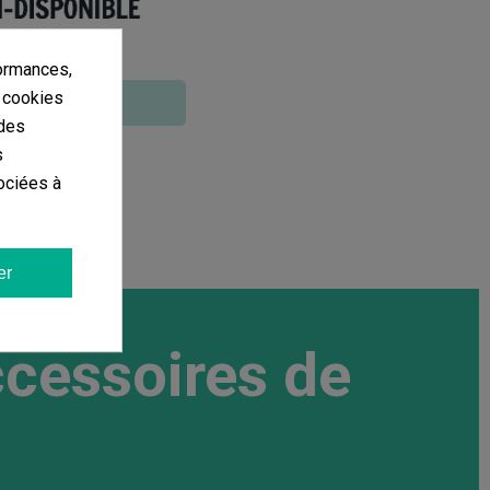
ormances,
s cookies
Voir plus
 des
s
ociées à
er
ccessoires de