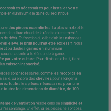
accessoires nécessaires pour installer votre
imple en aluminium à la gaine qui redistribue
 une des pièces essentielles
. La plus simple et la
ace de culture chaud de la récolte directement à
es de débit. En fonction du débit d'air, les nuisances
d’air élevé, le bruit pourrait être excessif
. Nous
nect
ou d'autres
gaines
en aluminium
couche isolante à l'extérieur de la gaine,
rée par votre culture
. Pour diminuer le bruit, il est
d'un
caisson
insonorisé
.
s pièces sont nécessaires, comme les
raccords
en
 la salle, ou encore des
chevilles
pour allonger la
erez toutes les pièces nécessaires pour une
pour toutes les dimensions de diamètre, de 100
stème de ventilation
réside dans sa
simplicité et
pour l’assemblage. En effet, si les pièces ne sont pas