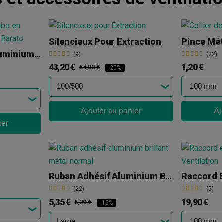
Silencieux Pour Extraction
Pince Mét
Gaine Flexible En Aluminium Aluconnect 5 M
(9)
(22)
43,20 €
1,20 €
54,00 €
-20%
Ajouter au panier
Aj
ier
Ruban Adhésif Aluminium Brillant Métallisé
(22)
(5)
5,35 €
19,90 €
6,29 €
-15%