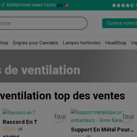
EXPÉDITIONS DANS TOUTE
Ouvrez votre 
shop
Engrais pour Cannabis
Lampes horticoles
HeadShop
Va
 de ventilation
ventilation
top des ventes
rite_border
favorite_border
favo
Raccord En T
Support En Métal Pour Extracteurs
(9)