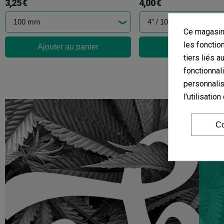
3,25 €
4,00 €
Ce magasin 
les fonctio
Ajouter au panier
Ajouter au pan
tiers liés a
fonctionnal
personnalis
l'utilisati
Co