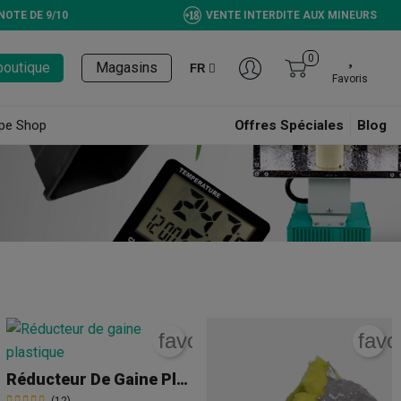
NOTE DE 9/10
VENTE INTERDITE AUX MINEURS
0
boutique
Magasins
FR
Favoris
pe Shop
Offres Spéciales
Blog
rite_border
favorite_border
favo
Réducteur De Gaine Plastique