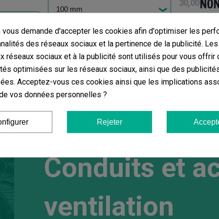
30,00 €
vous demande d'accepter les cookies afin d'optimiser les perf
Ajouter au panier
nnalités des réseaux sociaux et la pertinence de la publicité. Le
ier
ux réseaux sociaux et à la publicité sont utilisés pour vous offrir
ités optimisées sur les réseaux sociaux, ainsi que des publicité
ées. Acceptez-vous ces cookies ainsi que les implications ass
on de vos données personnelles ?
nfigurer
Rejeter
Accept
Conduits et a
ventilation