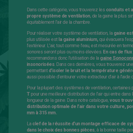
Dans cette catégorie, vous trouverez les
conduits
et 
propre système de ventilation
, de la gaine la plus s
équitablement l’air de la chambre.
Pour réaliser votre système de ventilation, la
gaine
est
plus utilisée est
la gaine aluminium,
qui évacuera l'esp
l’extérieur. L'air, tout comme l'eau, est mesurée en term
sonores seront plus ou moins élevées
.
En cas de flux 
recommandons donc l’utilisation de la
gaine Sonocon
insonorisées
. Dans ces dernières, vous trouverez une 
permettant
d’isoler le bruit et la température géné
aussi possible d’entourer votre extracteur d’air à l'aide 
Pour la plupart des systèmes de ventilation, certaine
T
pour une meilleure distribution de l’air qui entre dans
longueur de la gaine. Dans notre catalogue,
vous trouv
distribution optimale de l’air dans votre culture, 
mm à 315 mm.
La
clef de la réussite d’un montage efficace de sy
dans le choix des bonnes pièces
, à la bonne taille 