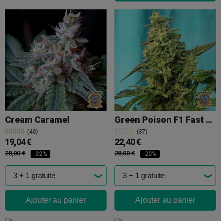
Cream Caramel
Green Poison F1 Fast Version®
(40)
(37)
19,04 €
22,40 €
28,00 €
28,00 €
-32%
-20%
Ajouter au panier
Ajouter au panier