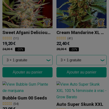
Sweet Afgani Delicious S.A.D. S1
Cream Mandarine XL Auto
(11)
(41)
19,20 €
22,40 €
24,00 €
28,00 €
-20%
-20%
Ajouter au panier
Ajouter au panier
Bubble Gum 00 Seeds
Auto Super Skunk XXL
(54)
22,05 €