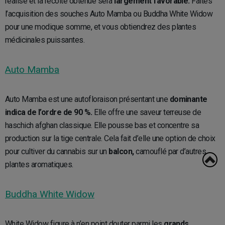
réalisé et la récolte obtenue sera
largement favorable.
Faites
l’acquisition des souches Auto Mamba ou Buddha White Widow
pour une modique somme, et vous obtiendrez des plantes
médicinales puissantes.
Auto Mamba
Auto Mamba est une autofloraison présentant une
dominante
indica de l’ordre de 90 %.
Elle offre une saveur terreuse de
haschich afghan classique. Elle pousse bas et concentre sa
production sur la tige centrale. Cela fait d’elle une option de choix
pour cultiver du cannabis sur un
balcon,
camouflé par d’autres
plantes aromatiques.
Buddha White Widow
White Widow figure à n’en point douter parmi les
grands