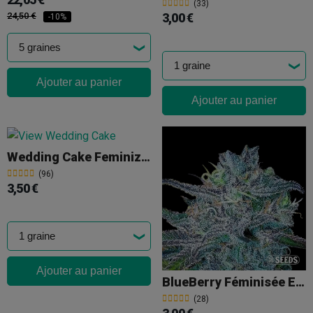
(33)
24,50 €
3,00 €
-10%
Ajouter au panier
Ajouter au panier
Wedding Cake Feminizada A Granel
(96)
3,50 €
Ajouter au panier
BlueBerry Féminisée En Vrac
(28)