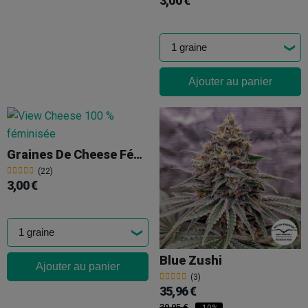
3,00 €
Ajouter au panier
Graines De Cheese Féminisées En Vrac
(22)
3,00 €
Blue Zushi
Ajouter au panier
(3)
35,96 €
39,95 €