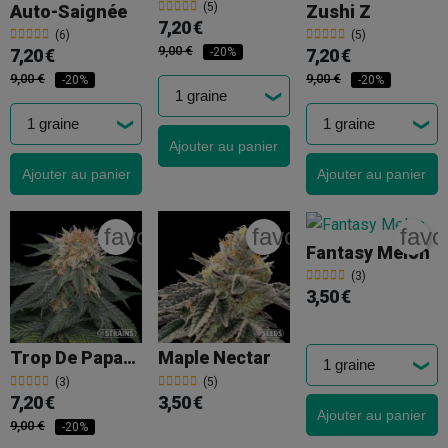
(5)
Auto-Saignée
Zushi Z
7,20 €
(6)
(5)
9,00 €
7,20 €
7,20 €
-20%
9,00 €
9,00 €
-20%
-20%
Ajouter au panier
Ajouter au panier
Ajouter au panier
favorite_border
favorite_border
favo
Fantasy Melon
(3)
3,50 €
Trop De Papaye
Maple Nectar
(3)
(5)
7,20 €
3,50 €
Ajouter au panier
9,00 €
-20%