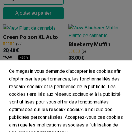
Ajouter au panier
Green Poison XL Auto
Blueberry Muffin
(27)
20,40 €
(5)
33,00 €
25,50 €
-20%
36,67 €
-10%
Ce magasin vous demande d'accepter les cookies afin
d'optimiser les performances, les fonctionnalités des
Ajouter au panier
réseaux sociaux et la pertinence de la publicité. Les
Ajouter au panier
cookies tiers liés aux réseaux sociaux et à la publicité
sont utilisés pour vous offrir des fonctionnalités
optimisées sur les réseaux sociaux, ainsi que des
Eleven Roses
publicités personnalisées. Acceptez-vous ces cookies
Pink Guava F1 Fast Version Sweet Seeds
(78)
ainsi que les implications associées à l'utilisation de
10,20 €
(9)