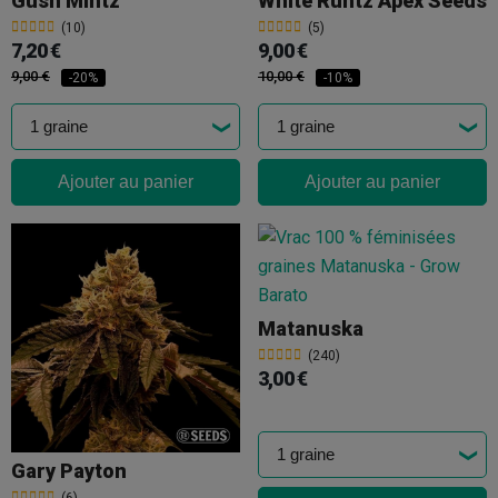
Gush Mintz
White Runtz Apex Seeds
(10)
(5)
7,20 €
9,00 €
9,00 €
10,00 €
-20%
-10%
Ajouter au panier
Ajouter au panier
Matanuska
(240)
3,00 €
Gary Payton