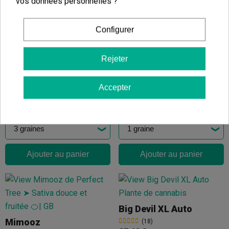
vos données personnelles ?
Ajouter au panier
Configurer
Rejeter
Easy Bud Auto
Pineapple Express
(8)
(3)
Accepter
14,32 €
10,20 €
15,91 €
12,00 €
-10%
-15%
Ajouter au panier
Ajouter au panier
Big Devil XL Auto
Mimooz
(18)