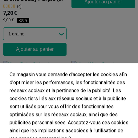
Ajouter au panier
(4)
7,20 €
9,00 €
-20%
Ajouter au panier
Ce magasin vous demande d'accepter les cookies afin
Polar Gelato By Sherbinskis
d'optimiser les performances, les fonctionnalités des
White Russian Autofloraison
(6)
réseaux sociaux et la pertinence de la publicité. Les
59,34 €
(7)
cookies tiers liés aux réseaux sociaux et à la publicité
69,00 €
50,00 €
-14%
sont utilisés pour vous offrir des fonctionnalités
optimisées sur les réseaux sociaux, ainsi que des
publicités personnalisées. Acceptez-vous ces cookies
ainsi que les implications associées à l'utilisation de
Ajouter au panier