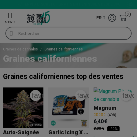
NOTE DE 9/10
0
FR
Graines de cannabis
Graines californiennes
Graines californiennes
Graines californiennes
top des ventes
favorite_border
favorite_border
favo
Magnum
(498)
6,40 €
8,00 €
-20%
Auto-Saignée
Garlic Icing X Chimera Sweet Seeds