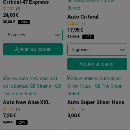
Critical 47 Express
(7)
24,00 €
Auto Critical
30,00 €
-20%
(4)
17,95 €
19,95 €
-10%
Ajouter au panier
Ajouter au panier
Auto New Glue XXL
Auto Super Silver Haze
(7)
(7)
7,20 €
3,00 €
9,00 €
-20%