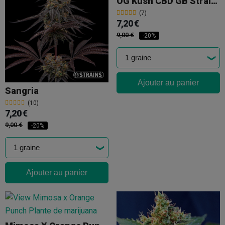
OG Kush CBD GB Strains
(7)
7,20 €
9,00 €
-20%
Ajouter au panier
Sangria
(10)
7,20 €
9,00 €
-20%
Ajouter au panier