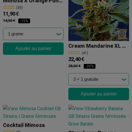
Mimosa X Orange Punch
(30)
11,90 €
14,00 €
-15%
Cream Mandarine XL Auto
Ajouter au panier
(41)
22,40 €
28,00 €
-20%
Ajouter au panier
Cocktail Mimosa