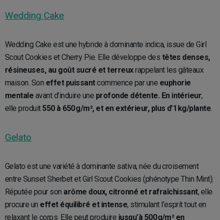
Wedding Cake
Wedding Cake est une hybride à dominante indica, issue de Girl
Scout Cookies et Cherry Pie. Elle développe des
têtes denses,
résineuses, au goût sucré et terreux
rappelant les gâteaux
maison. Son
effet puissant
commence par une
euphorie
mentale
avant d’induire une
profonde détente. En intérieur
,
elle produit
550 à 650 g/m², et en extérieur, plus d’1 kg/plante
.
Gelato
Gelato est une variété à dominante sativa, née du croisement
entre Sunset Sherbet et Girl Scout Cookies (phénotype Thin Mint).
Réputée pour son
arôme doux, citronné et rafraîchissant
, elle
procure un
effet équilibré et intense
, stimulant l’esprit tout en
relaxant le corps. Elle peut produire
jusqu’à 500 g/m² en