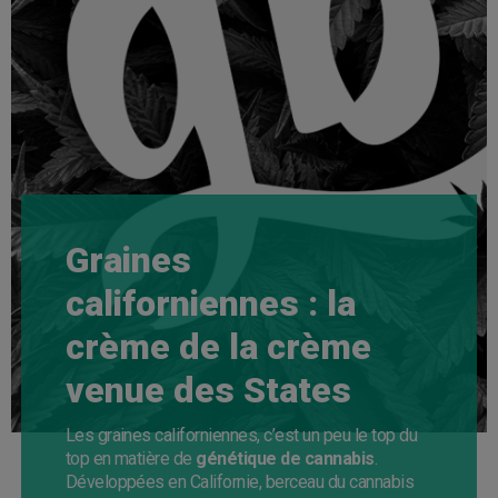
Graines
californiennes : la
crème de la crème
venue des States
Les graines californiennes, c’est un peu le top du
top en matière de
génétique de cannabis
.
Développées en Californie, berceau du cannabis