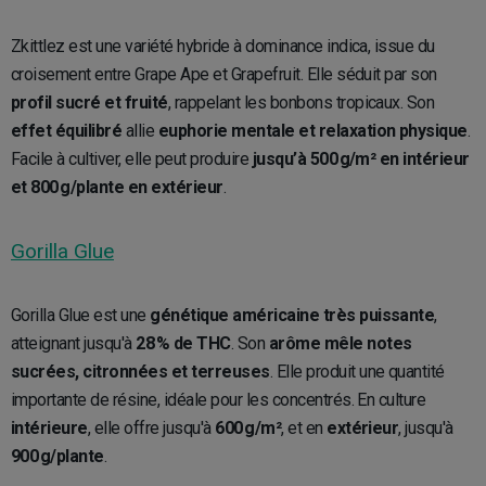
Zkittlez est une variété hybride à dominance indica, issue du
croisement entre Grape Ape et Grapefruit. Elle séduit par son
profil sucré et fruité
, rappelant les bonbons tropicaux. Son
effet équilibré
allie
euphorie mentale et relaxation physique
.
Facile à cultiver, elle peut produire
jusqu’à 500 g/m² en intérieur
et 800 g/plante en extérieur
.
Gorilla Glue
Gorilla Glue est une
génétique américaine très puissante
,
atteignant jusqu'à
28 % de THC
. Son
arôme mêle notes
sucrées, citronnées et terreuses
. Elle produit une quantité
importante de résine, idéale pour les concentrés. En culture
intérieure
, elle offre jusqu'à
600 g/m²
, et en
extérieur
, jusqu'à
900 g/plante
.