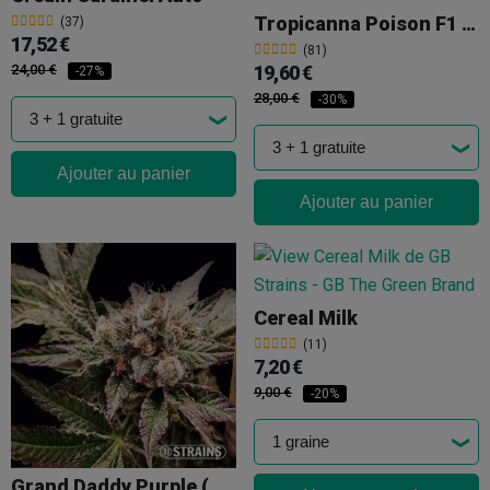
Tropicanna Poison F1 Fast Version®
(37)
17,52 €
(81)
24,00 €
19,60 €
-27%
28,00 €
-30%
Ajouter au panier
Ajouter au panier
Cereal Milk
(11)
7,20 €
9,00 €
-20%
Grand Daddy Purple (GDP)