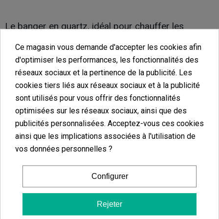
Le banger en quartz, idéal pour chauffer les
concentrés
Ce magasin vous demande d'accepter les cookies afin
d'optimiser les performances, les fonctionnalités des
Le banger en quartz pour dab rig est idéal pour la consommation
réseaux sociaux et la pertinence de la publicité. Les
des concentrés de cannabis. Grâce à sa
résistance à la chaleur
cookies tiers liés aux réseaux sociaux et à la publicité
et à sa durabilité, il permet de chauffer efficacement les
sont utilisés pour vous offrir des fonctionnalités
concentrés comme le BHO ou le rosin. Sa transparence offre une
optimisées sur les réseaux sociaux, ainsi que des
visibilité parfaite
sur le processus de vaporisation, garantissant
publicités personnalisées. Acceptez-vous ces cookies
ainsi une expérience optimale. Le quartz assure également une
ainsi que les implications associées à l'utilisation de
restitution fidèle des saveurs, sans altération par des goûts
vos données personnelles ?
résiduels. C'est le matériau privilégié par les connaisseurs pour
une session de dabbing de haute qualité.
Configurer
Découvrez nos bangers en quartz haut de gamme
Rejeter