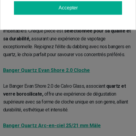
Explorez notre collection exclusive de bangers en quartz haut de
Accepter
gamme, conçus pour les amateurs de concentrés exigeants.
Profitez de la pureté et de la précision du quartz à des prix
imbattables. Chaque pièce est
sélectionnée pour sa qualité et
sa durabilité,
assurant une expérience de vapotage
exceptionnelle. Rejoignez l'élite du dabbing avec nos bangers en
quartz, le choix parfait pour savourer vos concentrés préférés.
Banger Quartz Evan Shore 2.0 Cloche
Le Banger Evan Shore 2.0 de Calvo Glass, associant
quartz et
verre borosilicate,
offre une expérience de dégustation
supérieure avec sa forme de cloche unique en son genre, alliant
durabilité, esthétique et intensité.
Banger Quartz Arc-en-ciel 25/21 mm Mâle