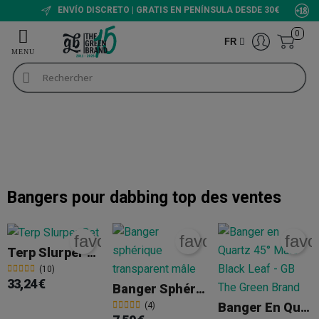
ENVÍO DISCRETO | GRATIS EN PENÍNSULA DESDE 30€
0
FR
Headshop
Bangs
Bangers pour dabbing
Bangers pour dabbing
+INFO
Bangers pour dabbing
top des ventes
favorite_border
favorite_border
favo
Terp Slurper Set
(10)
33,24 €
Banger Sphérique Transparent Mâle
Banger En Quartz 45° Mâle
(4)