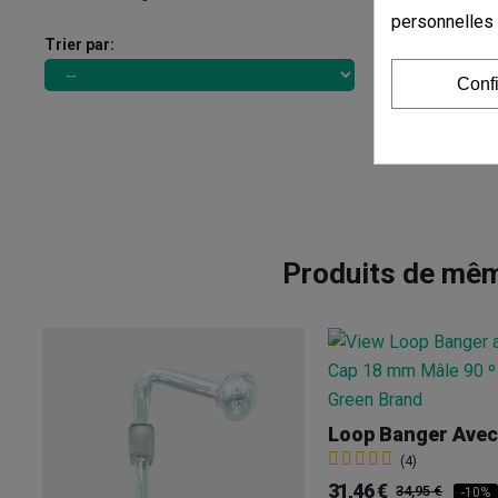
personnelles
Trier par:
Conf
Produits de mêm
(4)
31,46 €
34,95 €
-10%