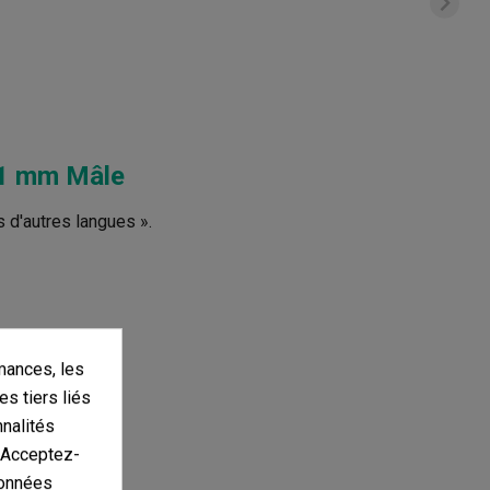
21 mm Mâle
s d'autres langues ».
mances, les
es tiers liés
nnalités
. Acceptez-
données