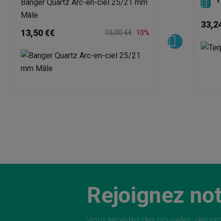

Banger Quartz Arc-en-ciel 25/21 mm
Mâle
33,2
13,50 €€
15,00 €€
10%
Rejoignez not
Vous recevrez des nouvelles, des pro