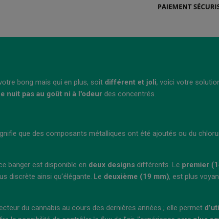
votre bong mais qui en plus, soit
différent et joli
, voici votre solut
e nuit pas au goût ni à l'odeur
des concentrés.
ignifie que des composants métalliques ont été ajoutés ou du chlor
e ce banger est disponible en
deux designs
différents. Le
premier (
lus discrète ainsi qu’élégante. Le
deuxième (19 mm)
, est plus voyan
secteur du cannabis au cours des dernières années ; elle permet
d’ut