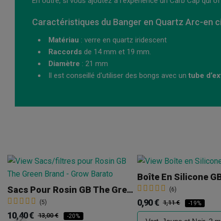
En outre, si vous ajoutez à l’expérience un Carb Cap qui offre
Caractéristiques du Banger en Quartz Arc-en ci
Matériau
: verre en quartz iridescent
Raccords
de 14 mm et 19 mm.
Diamètre
: 21 mm
Il est conseillé d'utiliser des bongs avec un
tube d’e
Boîte En Silicone G
Sacs Pour Rosin GB The Green Brand
(6)
0,90 €
(5)
1,11 €
-19%
10,40 €
13,00 €
-20%