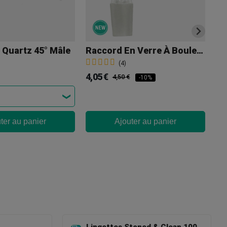
 Quartz 45° Mâle
Raccord En Verre À Boule Droite Mâle 18 Mm
Te
(4)
4,05 €
33
4,50 €
-10%
ter au panier
Ajouter au panier
Lingettes Stoned & Clean 100