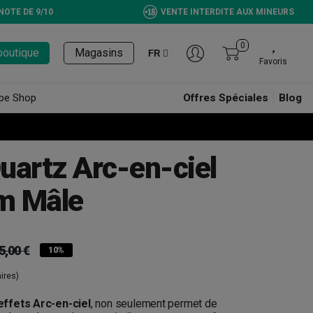
NOTE DE 9/10
VENTE INTERDITE AUX MINEURS
0
boutique
Magasins
FR
Favoris
pe Shop
Offres Spéciales
Blog
uartz Arc-en-ciel
m Mâle
5,00 €
10%
ires)
ffets Arc-en-ciel
, non seulement permet de