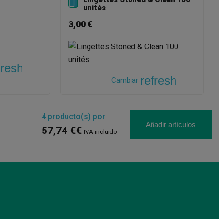

unités
3,00 €
fresh
refresh
Cambiar
4
producto(s) por
Añadir artículos
57,74 €€
IVA incluido