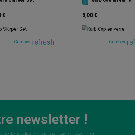

4 €
8,00 €
refresh
re
Cambiar
Cambiar
re newsletter !
motions, des conseils et bien plus encore.