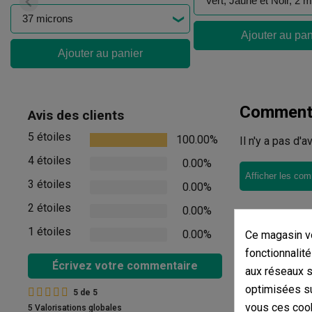
Ajouter au pan
Ajouter au panier
Commenta
Avis des clients
5 étoiles
100.00%
Il n'y a pas d'
4 étoiles
0.00%
Afficher les com
3 étoiles
0.00%
2 étoiles
0.00%
1 étoiles
0.00%
Ce magasin vo
fonctionnalité
Écrivez votre commentaire
aux réseaux so
optimisées su
5
de
5
vous ces cook
5 Valorisations globales