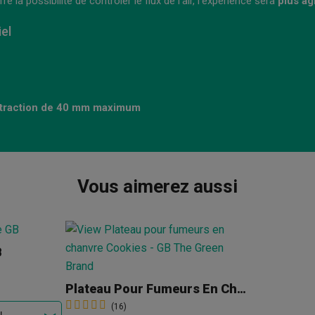
 la possibilité de contrôler le flux de l’air, l’expérience sera
plus ag
el
xtraction de 40 mm maximum
Vous aimerez aussi
B
Plateau Pour Fumeurs En Chanvre Cookies
(16)