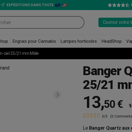
EXPÉDITIONS DANS TOUTE
Ouvrez votre 
shop
Engrais pour Cannabis
Lampes horticoles
HeadShop
Va
en-ciel 25/21 mm Mâle
Banger Q
25/21 m
13
,
50 €
1
5/5
(5 Commenta
Le
Banger Quartz aux e