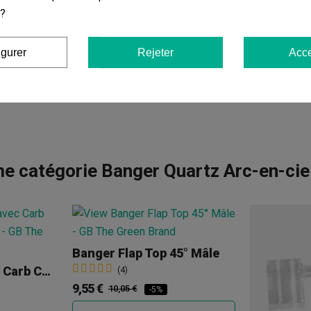
 ?
igurer
Rejeter
Acce
e catégorie Banger Quartz Arc-en-ci
Banger Flap Top 45° Mâle
Loop Banger Avec Carb Cap 18 Mm Mâle 90 º
(4)
9,55 €
10,05 €
-5%