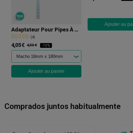
Ajouter au pa
Adaptateur Pour Pipes À Eau Et Bangs
(4)
4,05 €
4,50 €
-10%
Ajouter au panier
Comprados juntos habitualmente
T