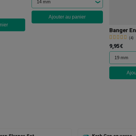
Ajouter au panier
nier
Banger En
(4)
9,95 €
Ajou
erp Slurper Set
Karb Cap en verre