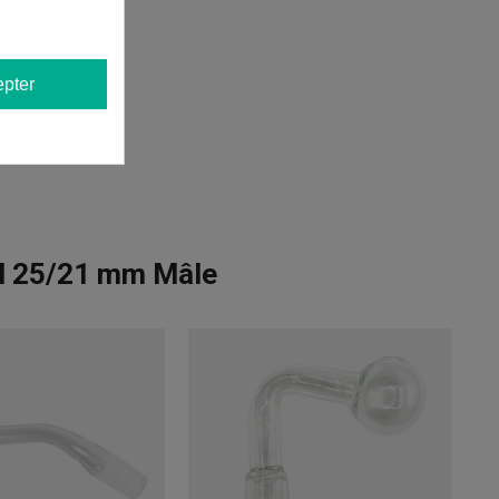
pter
el 25/21 mm Mâle