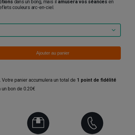
ctions
dans un bong, mais il
amusera vos séances
en
flets couleurs arc-en-ciel.
Ajouter au panier
.
Votre panier accumulera un total de
1
point de fidélité
en un bon de
0.20€