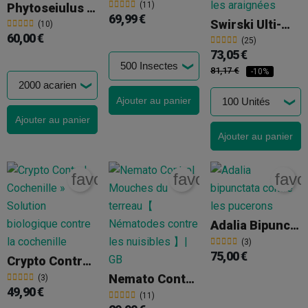
(11)
Phytoseiulus Persimilis Contre L'Araignée Rouge
69,99 €
Swirski Ulti-Mite (thrips, Aleurodes Et Tétranyques)
(10)
60,00 €
(25)
73,05 €
81,17 €
-10%
Ajouter au panier
Ajouter au panier
Ajouter au panier
favorite_border
favorite_border
favo
Adalia Bipunctata Contre Les Pucerons
(3)
75,00 €
Crypto Control Cochenille
Nemato Control Mouche Du Terreau
(3)
49,90 €
(11)