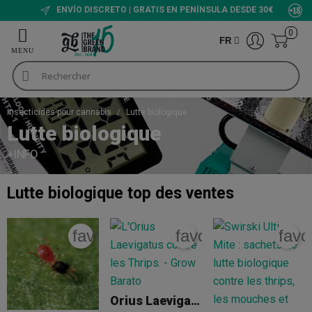
ENVÍO DISCRETO | GRATIS EN PENÍNSULA DESDE 30€
0
FR
Insecticides pour cannabis
Lutte biologique
Lutte biologique
+INFO
Lutte biologique
top des ventes
favorite_border
favorite_border
favo
Orius Laevigatus Contre Les Thrips