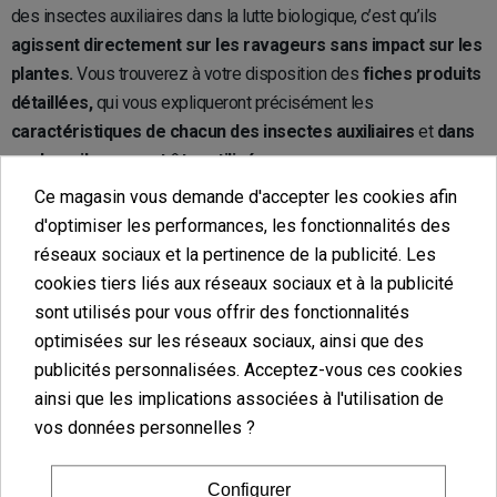
des insectes auxiliaires dans la lutte biologique, c’est qu’ils
agissent directement sur les ravageurs sans impact sur les
plantes.
Vous trouverez à votre disposition des
fiches produits
détaillées,
qui vous expliqueront précisément les
caractéristiques de chacun des insectes auxiliaires
et
dans
quel cas ils peuvent être utilisés.
Ce magasin vous demande d'accepter les cookies afin
Achat de coccinelles anti-pucerons
d'optimiser les performances, les fonctionnalités des
réseaux sociaux et la pertinence de la publicité. Les
cookies tiers liés aux réseaux sociaux et à la publicité
Les
pucerons
sont de
petits insectes
qui peuvent être de
sont utilisés pour vous offrir des fonctionnalités
couleur verte, rouge, jaune marron ou noire.
Ils
affectent la
optimisées sur les réseaux sociaux, ainsi que des
croissance et le développement
du cannabis en
se
publicités personnalisées. Acceptez-vous ces cookies
nourrissant de la sève
de la plante qui permet à celle-ci de se
ainsi que les implications associées à l'utilisation de
nourrir et d’accéder aux nutriments, c’est pourquoi l’achat de
vos données personnelles ?
coccinelles anti-pucerons
pourra se révéler judicieux.
Configurer
Adalia Bipunctata contre les pucerons