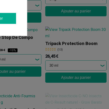
Ajouter au panier
outer au panier
er
e Stop De Compo
Tripack Protection Boom
(13)
28 €
-10%
26,45 €
outer au panier
Ajouter au panier