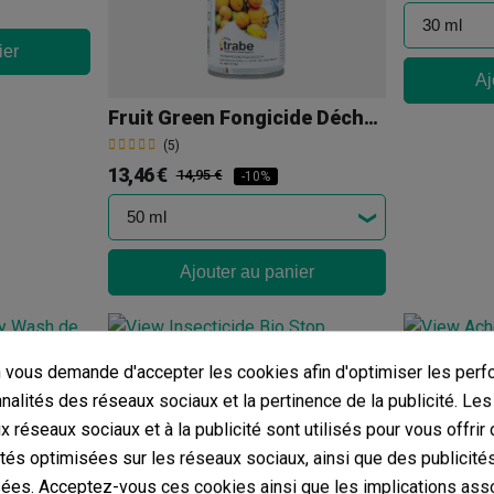
ier
Aj
Fruit Green Fongicide Décharge Totale
(5)
13,46 €
14,95 €
-10%
Ajouter au panier
vous demande d'accepter les cookies afin d'optimiser les perf
nnalités des réseaux sociaux et la pertinence de la publicité. Le
Insecticide Bio Stop Pulvérisateur Compo
Aracnabi
ux réseaux sociaux et à la publicité sont utilisés pour vous offrir
(6)
(7)
ités optimisées sur les réseaux sociaux, ainsi que des publicité
11,48 €
5,56 €
12,76 €
6,95 
-10%
ées. Acceptez-vous ces cookies ainsi que les implications ass