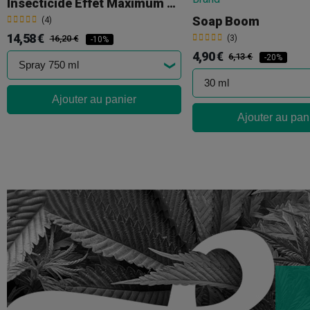
Insecticide Effet Maximum De Compo
Soap Boom
(4)
14,58 €
16,20 €
(3)
-10%
4,90 €
6,13 €
-20%
Ajouter au panier
Ajouter au pan