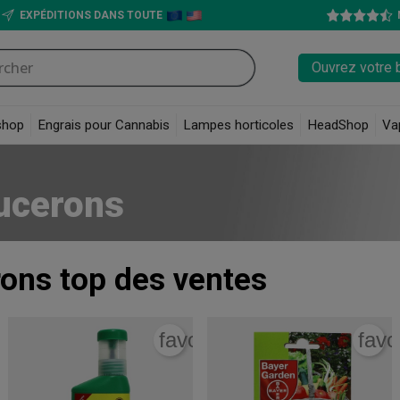
EXPÉDITIONS DANS TOUTE
Ouvrez votre 
shop
Engrais pour Cannabis
Lampes horticoles
HeadShop
Va
pucerons
rons
top des ventes
rite_border
favorite_border
favo