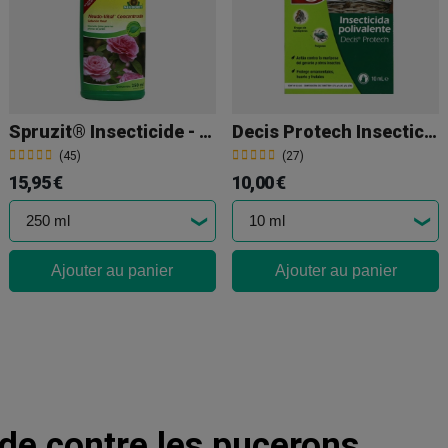
Spruzit® Insecticide - Acaricide
Decis Protech Insecticide Polyvalent.
(45)
(27)
15,95 €
10,00 €
Ajouter au panier
Ajouter au panier
ide contre les pucerons