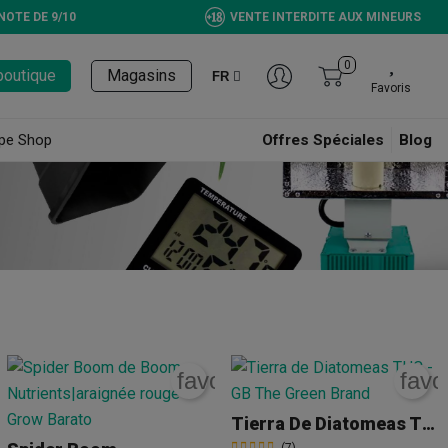
NOTE DE 9/10
VENTE INTERDITE AUX MINEURS
0
boutique
Magasins
FR
Favoris
pe Shop
Offres Spéciales
Blog
rite_border
favorite_border
favo
Tierra De Diatomeas THC