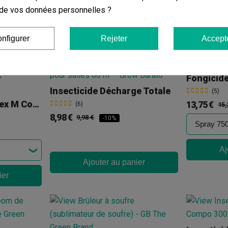
on de vos données personnelles ?
ier
Ajouter au panier
Aj
nfigurer
Rejeter
Accept
Fongicid
Insecticide Décharge Totale
(5)
Anti-Limaces Metarex M Compo
13,75 €
(6)
15,
8,98 €
9,98 €
-10%
Aj
Ajouter au panier
ier