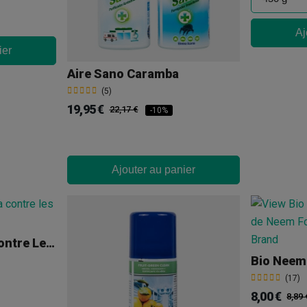
Aj
ier
Aire Sano Caramba
(5)
19,95 €
22,17 €
-10%
Ajouter au panier
Adalia Bipunctata Contre Les Pucerons
Bio Neem
(17)
8,00 €
8,89 