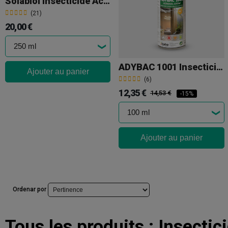
Solabiol Insecticide Acaricide Naturel
(21)
20,00 €
ADYBAC 1001 Insecticide Décharge Totale
Ajouter au panier
(6)
12,35 €
14,53 €
-15%
Ajouter au panier
Ordenar por
Tous les produits :
Insectic