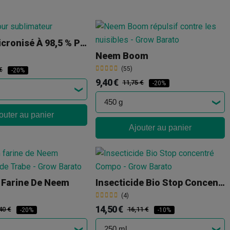
Soufre Micronisé À 98,5 % Pour Sublimateur
Neem Boom
(55)
€
-20%
9,40 €
11,75 €
-20%
outer au panier
Ajouter au panier
Farine De Neem
Insecticide Bio Stop Concentré Compo
(4)
14,50 €
40 €
16,11 €
-20%
-10%