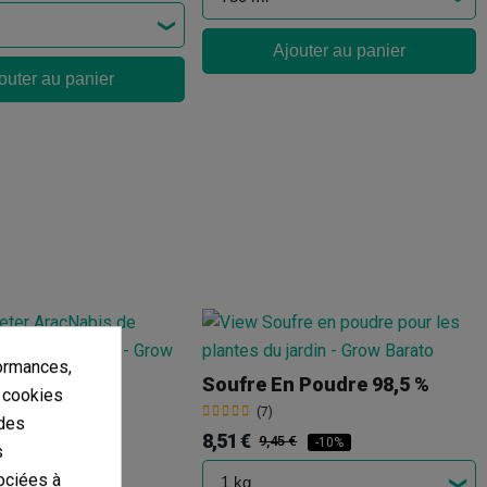
Ajouter au panier
outer au panier
ormances,
Soufre En Poudre 98,5 %
s cookies
s
(7)
 des
8,51 €
9,45 €
-10%
s
€
-20%
ociées à