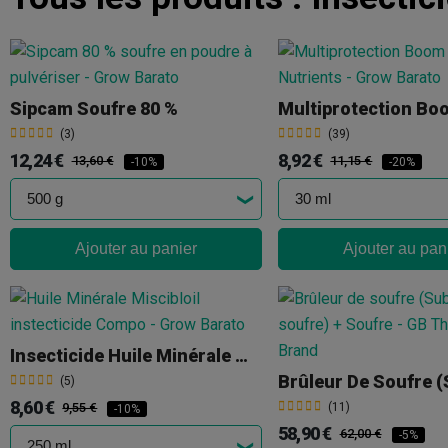
Sipcam Soufre 80 %
Multiprotection Bo
(3)
(39)
12,24 €
8,92 €
13,60 €
11,15 €
-10%
-20%
Ajouter au panier
Ajouter au pan
Insecticide Huile Minérale Miscibloil Compo
(5)
8,60 €
9,55 €
(11)
-10%
58,90 €
62,00 €
-5%