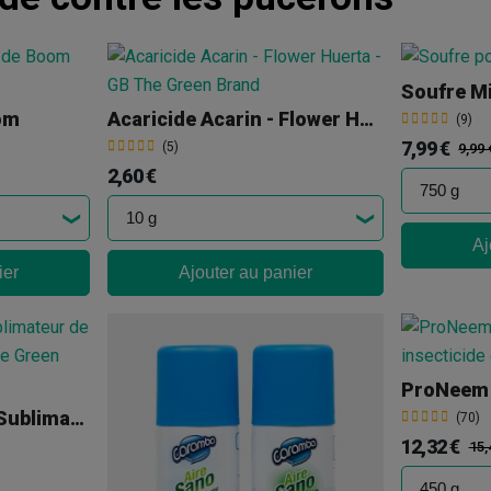
om
Acaricide Acarin - Flower Huerta
(9)
7,99 €
(5)
9,99 
2,60 €
Aj
ier
Ajouter au panier
ProNeem 
Brûleur De Soufre (Sublimateur De Soufre) + Soufre
(70)
12,32 €
15,