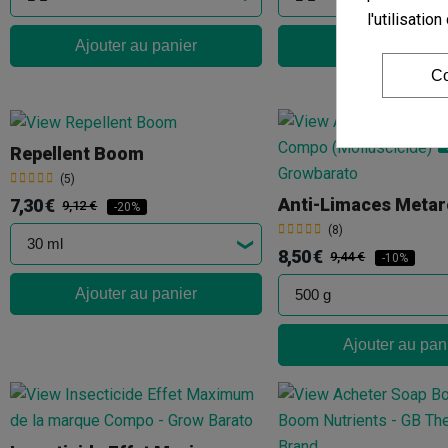
l'utilisati
Ajouter au panier
Ajouter au pan
Co
Repellent Boom
(5)
7,30 €
9,12 €
-20%
(8)
8,50 €
9,44 €
-10%
Ajouter au panier
Ajouter au pan