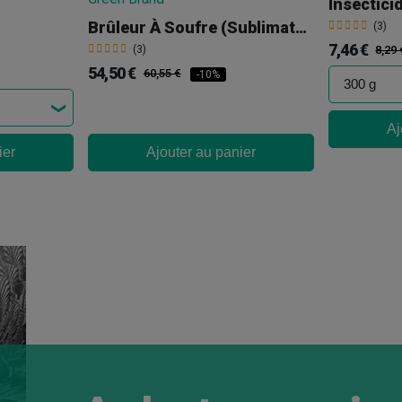
Brûleur À Soufre (sublimateur De Soufre)
(3)
7,46 €
(3)
8,29 
54,50 €
60,55 €
-10%
Aj
ier
Ajouter au panier