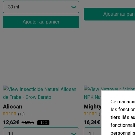
Ajouter au pan
Ajouter au panier
Ce magasin 
Aliosan
Mighty Wash
les fonctio
(10)
(12)
tiers liés a
12,63 €
16,34 €
14,86 €
18,15 €
-15%
-10%
fonctionnal
personnalis