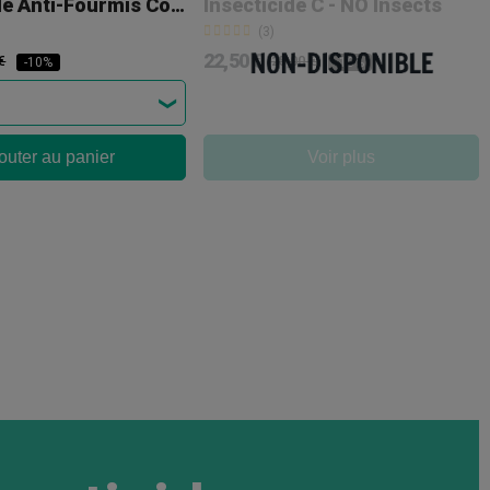
Insecticide Anti-Fourmis Compo
Insecticide C - NO Insects
(3)
22,50 €
€
25,00 €
-10%
-10%
outer au panier
Voir plus