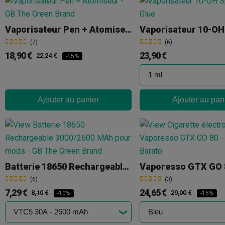
Vaporisateur Pen + Atomiseur
(7)
(6)
18,90 €
23,90 €
22,24 €
-15%
Ajouter au panier
Ajouter au pan
Batterie 18650 Rechargeable 3000/2600 MAh
Vaporesso GTX GO 
(6)
(3)
7,29 €
24,65 €
8,10 €
29,00 €
-10%
-15%