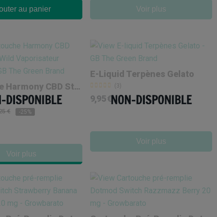
outer au panier
Voir plus
E-Liquid Terpènes Gelato
Cartouche Harmony CBD Strawberry Wild
(3)
9,95 €
25 €
-25%
Voir plus
Voir plus