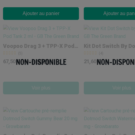
Ajouter au panier
Ajouter au pan
Voopoo Drag 3 + TPP-X Pod Tank 2 Ml
Kit Dot Switch By 
(5)
(4)
67,50 €
21,60 €
75,00 €
-10%
Voir plus
Voir plus