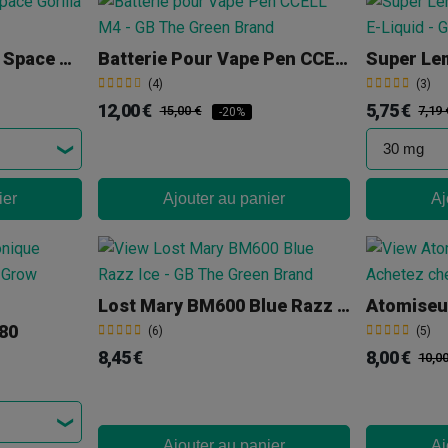
Vaporisateur 10-OH Space Gorilla Glue
Batterie Pour Vape Pen CCELL M4
(4)
(3)
12,00 €
5,75 €
15,00 €
7,19 
-20%
ier
Ajouter au panier
Aj
Lost Mary BM600 Blue Razz Ice
Atomiseur
80
(6)
(5)
8,45 €
8,00 €
10,0
Ajouter au panier
Aj