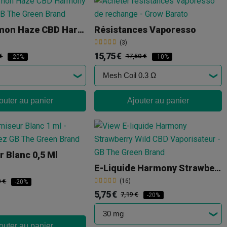
Super Lemon Haze CBD Harmony E-Liquid
Résistances Vaporesso
(3)
15,75 €
€
17,50 €
-20%
-10%
outer au panier
Ajouter au panier
 Blanc 0,5 Ml
E-Liquide Harmony Strawberry Wild CBD
0 €
(16)
-20%
5,75 €
7,19 €
-20%
outer au panier