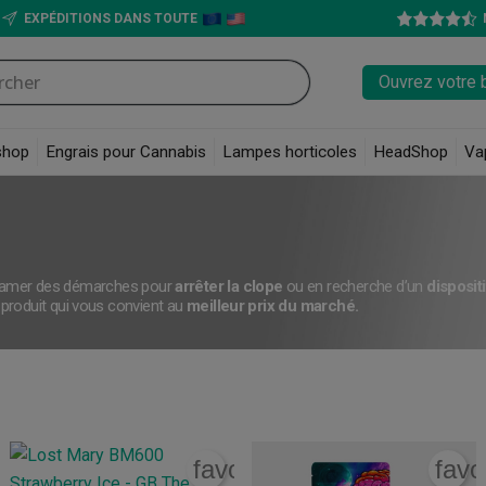
EXPÉDITIONS DANS TOUTE
Ouvrez votre 
shop
Engrais pour Cannabis
Lampes horticoles
HeadShop
Va
ntamer des démarches pour
arrêter la clope
ou en recherche d’un
disposit
e produit qui vous convient au
meilleur prix du marché.
rite_border
favorite_border
favo