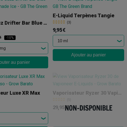
E-Liquid Terpènes Tangie
Juice Sauz Drifter Bar Blue Razz Lemonade Ice
(3)
9,95 €
€
-10%
Ajouter au panier
outer au panier
teur Luxe XR Max
Vaporisateur Ryzer 30 Vapioneer
(5)
29,95 €