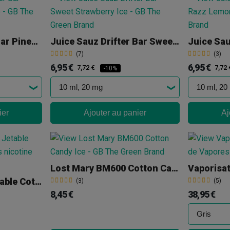
Juice Sauz Drifter Bar Pineapple Peach Mango
Juice Sauz Drifter Bar Sweet Strawberry Ice
(7)
(3)
6,95 €
6,95 €
7,72 €
7,72 
-10%
ier
Ajouter au panier
Aj
Lost Mary BM600 Cotton Candy Ice
Vaporisa
Vaptio Beco Pro Jetable Cotton Candy
(3)
(5)
8,45 €
38,95 €