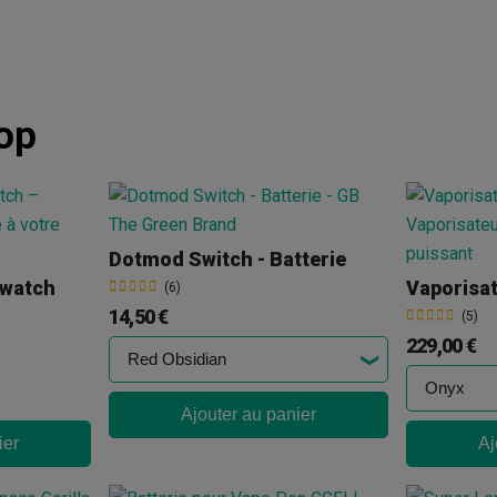
op
Dotmod Switch - Batterie
twatch
Vaporisat
(6)
14,50 €
(5)
229,00 €
Ajouter au panier
ier
Aj