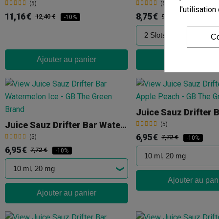
(5)
(6)
l'utilisati
11,16 €
8,75 €
12,40 €
9,72 €
-10%
-10%
Co
Ajouter au panier
Ajouter au pan
Juice Sauz Drifter Bar Watermelon Ice
(5)
6,95 €
(5)
7,72 €
-10%
6,95 €
7,72 €
-10%
Ajouter au pan
Ajouter au panier