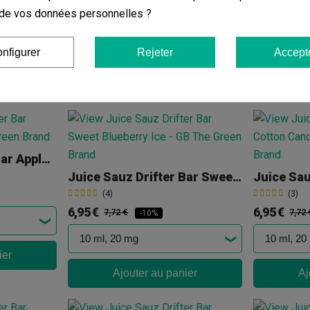
(4)
(5)
on de vos données personnelles ?
4,50 €
10,80 €
5,00 €
12,
-10%
nfigurer
Rejeter
Accept
ier
Ajouter au panier
Aj
Juice Sauz Drifter Bar Apple Peach
Juice Sauz Drifter Bar Sweet Blueberry Ice
(4)
(3)
6,95 €
6,95 €
7,72 €
7,72 
-10%
ier
Ajouter au panier
Aj