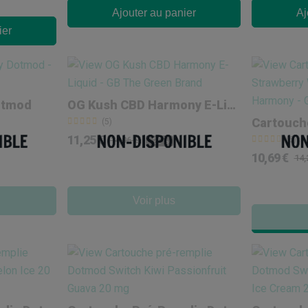
Ajouter au panier
Aj
ier
Dotmod
OG Kush CBD Harmony E-Liquid
(5)
11,25 €
14,06 €
(6)
-20%
10,69 €
14,
Voir plus