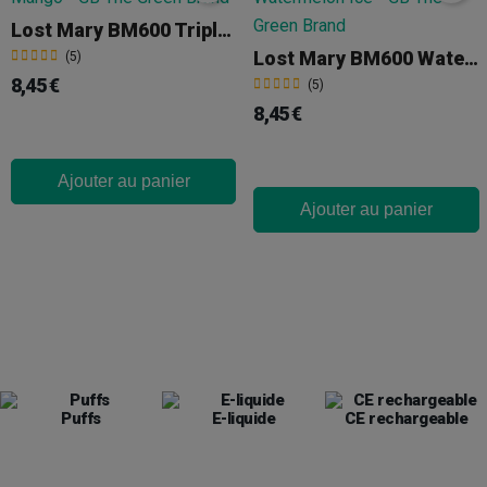
Lost Mary BM600 Triple Mango
Lost Mary BM600 Watermelon Ice
(5)
8,45 €
(5)
8,45 €
Ajouter au panier
Ajouter au panier
Puffs
E-liquide
CE rechargeable