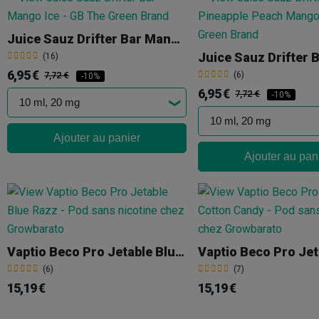
Juice Sauz Drifter Bar Mango Ice
(16)
6,95 €
7,72 €
(6)
-10%
6,95 €
7,72 €
-10%
Ajouter au panier
Ajouter au pan
Vaptio Beco Pro Jetable Blue Razz
(6)
(7)
15,19 €
15,19 €