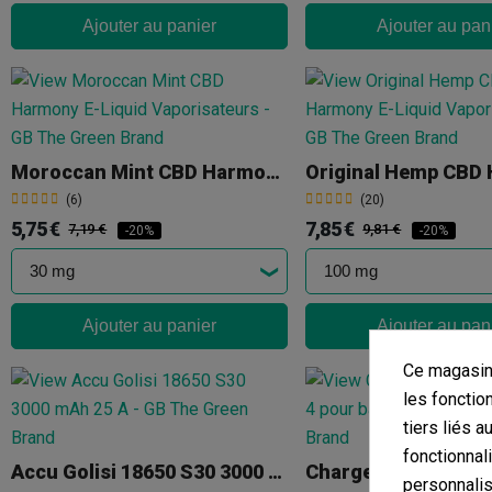
Ajouter au panier
Ajouter au pan
Moroccan Mint CBD Harmony E-Liquid
(6)
(20)
5,75 €
7,85 €
7,19 €
9,81 €
-20%
-20%
Ajouter au panier
Ajouter au pan
Ce magasin 
les fonctio
tiers liés a
fonctionnal
Accu Golisi 18650 S30 3000 MAh 25 A
Chargeur Golisi Nee
personnalis