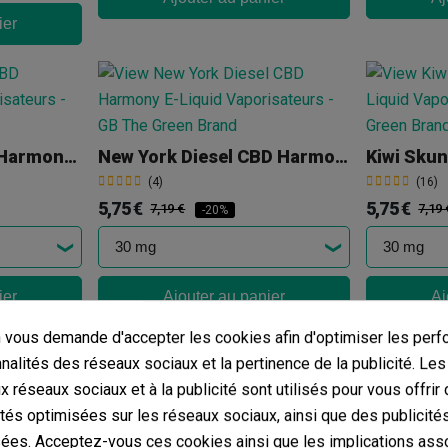
ier
Original Hemp CBD Harmony E-Liquid
New York Diesel CBD Harmony E-Liquid
(4)
(16)
5,75 €
5,75 €
7,19 €
7,19 
-20%
ier
Ajouter au panier
Aj
vous demande d'accepter les cookies afin d'optimiser les perf
nnalités des réseaux sociaux et la pertinence de la publicité. Le
ux réseaux sociaux et à la publicité sont utilisés pour vous offrir
ités optimisées sur les réseaux sociaux, ainsi que des publicité
dle 2 Et 4
Pinces Avec Pointe En Céramique Vaper Tweezer V3
ées. Acceptez-vous ces cookies ainsi que les implications ass