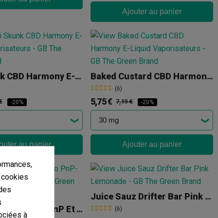
Ajouter au panier
Kiwi Skunk CBD Harmony E-Liquid
Baked Custard CBD Harmony E-Liquid
(6)
5,75 €
€
7,19 €
-20%
-20%
outer au panier
Ajouter au panier
ormances,
s cookies
 des
Juice Sauz Drifter Bar Pink Lemonade
s
Résistances Voopoo PnP Et TPP
(6)
ociées à