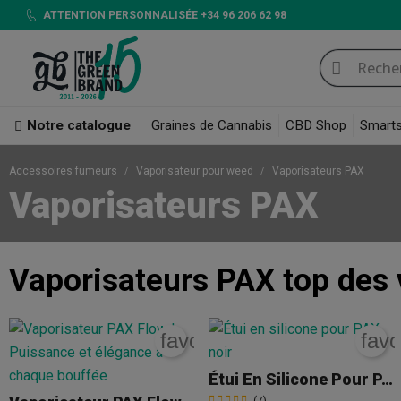
ATTENTION PERSONNALISÉE +34 96 206 62 98
Notre catalogue
Graines de Cannabis
CBD Shop
Smart
Accessoires fumeurs
Vaporisateur pour weed
Vaporisateurs PAX
Vaporisateurs PAX
Vaporisateurs PAX
top des 
favorite_border
favo
Étui En Silicone Pour PAX