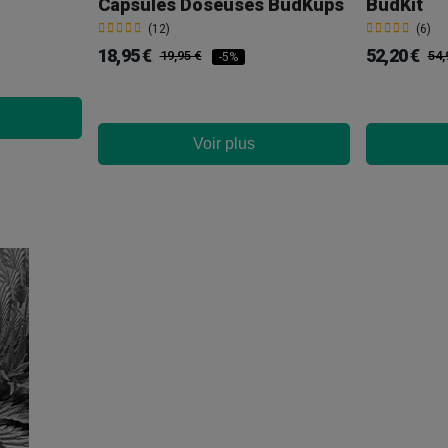
Capsules Doseuses BudKups
BudKit
(12)
(6)
18,95 €
52,20 €
19,95 €
54,
-5%
Voir plus