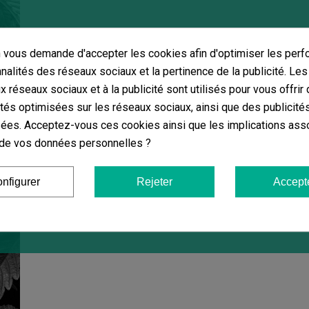
Vaporisateur
vous demande d'accepter les cookies afin d'optimiser les perf
nnalités des réseaux sociaux et la pertinence de la publicité. Le
ux réseaux sociaux et à la publicité sont utilisés pour vous offrir
La
marque de vaporisateurs PAX LABS
a construit a
ités optimisées sur les réseaux sociaux, ainsi que des publicité
par
l'excellence, le sérieux ainsi que l’élégance
de l
même que la conviction que cette plante améliore la vi
ées. Acceptez-vous ces cookies ainsi que les implications ass
manière de consommer les fleurs en vue de
maximiser
on de vos données personnelles ?
C’est pourquoi, PAX à créer les
vaporisateurs plus co
fait que la combustion des fleurs nuit à l'expérience fin
nfigurer
Rejeter
Accept
première brique de l’actuel énorme château, mais c’est
nouveau
PAX 3
, défie tout concurrence comme
l’un d