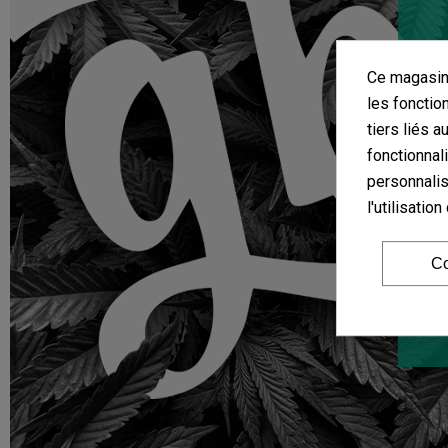
Ce magasin 
les fonctio
tiers liés a
fonctionnal
personnalis
l'utilisati
Co