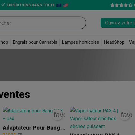
EXPÉDITIONS DANS TOUTE
Ouvrez votre 
shop
Engrais pour Cannabis
Lampes horticoles
HeadShop
Va
ventes
rite_border
favorite_border
favo
Adaptateur Pour Bang PAX