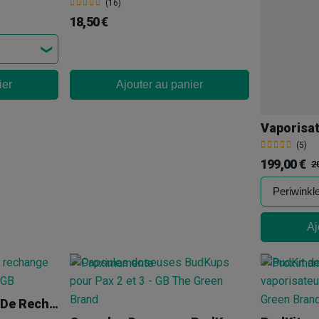
(16)
18,50 €
ier
Ajouter au panier
Vaporisa
(5)
199,00 €
2
Aj
Screen PAX (grilles De Rechange)