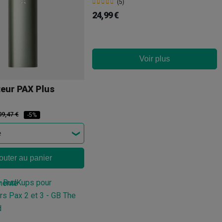
(5)
24,99 €
Voir plus
teur PAX Plus
09,47 €
-5%
outer au panier