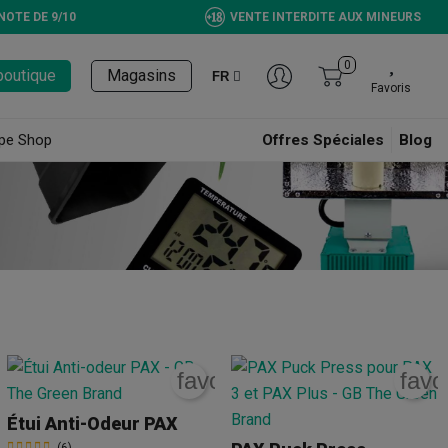
NOTE DE 9/10
VENTE INTERDITE AUX MINEURS
0
boutique
Magasins
FR
Favoris
pe Shop
Offres Spéciales
Blog
rite_border
favorite_border
favo
Étui Anti-Odeur PAX