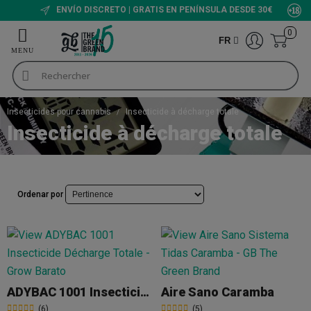
ENVÍO DISCRETO | GRATIS EN PENÍNSULA DESDE 30€
0
FR
Insecticides pour cannabis
Insecticide à décharge totale
Insecticide à décharge totale
Ordenar por
ADYBAC 1001 Insecticide Décharge Totale
Aire Sano Caramba
(6)
(5)