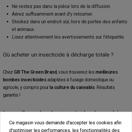
Ne restez pas dans la pièce lors de la diffusion.
Aérez suffisamment avant d’y retourner.
Stockez dans un endroit sûr, hors de portée des enfants
et animaux.
Lisez attentivement les avertissements sur l’étiquette.
Où acheter un insecticide à décharge totale ?
Chez
GB The Green Brand
, vous trouverez les
meilleures
bombes insecticides
adaptées à l’usage domestique ou
agricole, y compris pour
la culture du cannabis
. Résultats
garantis !
Les meilleures bombes insecticides du marché
Ce magasin vous demande d'accepter les cookies afin
d'optimiser les performances, les fonctionnalités des
Insecticide fongicide : pour moisissures et