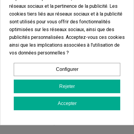
réseaux sociaux et la pertinence de la publicité. Les
champignons
cookies tiers liés aux réseaux sociaux et à la publicité
sont utilisés pour vous offrir des fonctionnalités
Fruit Green Fongicide à décharge totale
optimisées sur les réseaux sociaux, ainsi que des
publicités personnalisées. Acceptez-vous ces cookies
Fruit Green
est le seul
fumigène insecticide et fongicide
ainsi que les implications associées à l'utilisation de
capable de traiter efficacement
l’oïdium, la botrytis
et autres
vos données personnelles ?
maladies fongiques dans les cultures de cannabis.
Action double
: insecticide + fongicide
Configurer
Large spectre
: élimine insectes et spores
Sans danger pour les plantes
Rejeter
Effet visible en 24/48 h
Accepter
Utilisation conseillée
: phase végétative ou début de floraison.
Bombe insecticide spéciale cafards